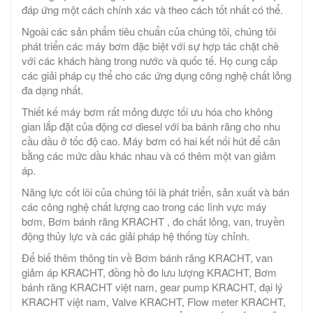
đáp ứng một cách chính xác và theo cách tốt nhất có thể.
Ngoài các sản phẩm tiêu chuẩn của chúng tôi, chúng tôi
phát triển các máy bơm đặc biệt với sự hợp tác chặt chẽ
với các khách hàng trong nước và quốc tế. Họ cung cấp
các giải pháp cụ thể cho các ứng dụng công nghệ chất lỏng
đa dạng nhất.
Thiết kế máy bơm rất mỏng được tối ưu hóa cho không
gian lắp đặt của động cơ diesel với ba bánh răng cho nhu
cầu dầu ở tốc độ cao. Máy bơm có hai kết nối hút để cân
bằng các mức dầu khác nhau và có thêm một van giảm
áp.
Năng lực cốt lõi của chúng tôi là phát triển, sản xuất và bán
các công nghệ chất lượng cao trong các lĩnh vực máy
bơm, Bơm bánh răng KRACHT , đo chất lỏng, van, truyền
động thủy lực và các giải pháp hệ thống tùy chỉnh.
Để biế thêm thông tin về Bơm bánh răng KRACHT, van
giảm áp KRACHT, đồng hồ đo lưu lượng KRACHT, Bơm
bánh răng KRACHT việt nam, gear pump KRACHT, đại lý
KRACHT việt nam, Valve KRACHT, Flow meter KRACHT,