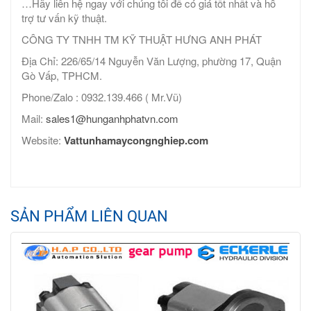
…Hãy liên hệ ngay với chúng tôi để có giá tốt nhất và hỗ
trợ tư vấn kỹ thuật.
CÔNG TY TNHH TM KỸ THUẬT HƯNG ANH PHÁT
Địa Chỉ: 226/65/14 Nguyễn Văn Lượng, phường 17, Quận
Gò Vấp, TPHCM.
Phone/Zalo : 0932.139.466 ( Mr.Vũ)
Mail:
sales1@hunganhphatvn.com
Website:
Vattunhamaycongnghiep.com
SẢN PHẨM LIÊN QUAN