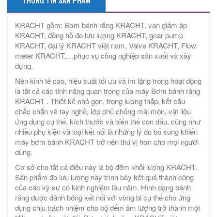
THÔNG TIN SẢN PHẨM
KRACHT gồm: Bơm bánh răng KRACHT, van giảm áp
KRACHT, đồng hồ đo lưu lượng KRACHT, gear pump
KRACHT, đại lý KRACHT việt nam, Valve KRACHT, Flow
meter KRACHT,…phục vụ công nghiệp sản xuất và xây
dựng.
Nền kinh tế cao, hiệu suất tối ưu và im lặng trong hoạt động
là tất cả các tính năng quan trọng của máy Bơm bánh răng
KRACHT . Thiết kế nhỏ gọn, trọng lượng thấp, kết cấu
chắc chắn và tay nghề, lớp phủ chống mài mòn, vật liệu
ứng dụng cụ thể, kích thước và biến thể con dấu, cũng như
nhiều phụ kiện và loại kết nối là những lý do bổ sung khiến
máy bơm bánh KRACHT trở nên thú vị hơn cho mọi người
dùng.
Cơ sở cho tất cả điều này là bộ đếm khối lượng KRACHT.
Sản phẩm đo lưu lượng này trình bày kết quả thành công
của các kỹ sư có kinh nghiệm lâu năm. Hình dạng bánh
răng được đánh bóng kết nối với vòng bi cụ thể cho ứng
dụng chịu trách nhiệm cho bộ đếm âm lượng trở thành một