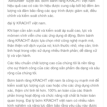
“Allrounder” tuyệt đối. Bơm bánh răng KRACHT việt nam
hiệu quả cao có các tín hiệu được cung cấp bởi bộ đếm âm
lượng và đảm bảo rằng các quy trình được giám sát, điều
chỉnh và kiểm soát chính xác.
đại lý KRACHT việt nam.
Khi bạn cần sản xuất và kiểm soát áp suất cao, lực và
mômen vĩnh viễn cho các ứng dụng di động, Bơm bánh
răng KRACHT được lựa chọn nhờ công nghệ mạnh mẽ,
thân thiện với dịch vụcủa nó; kích thước nhỏ; nhẹ cân; tính
linh hoạt trong việc sử dụng nhiều thành phần; dễ dàng xử
lý và vận hành.
Các tiêu chuẩn chất lượng cao của chúng tôi là nền tảng
cho sự thành công của các dòng sản phẩm đa dạng và sâu
rộng của chúng tôi.
Bơm bánh răng KRACHT việt nam là công cụ mạnh mẽ để
kiểm soát lực lượng cực cao hoặc cho các ứng dụng chính
xác, thậm chí tinh tế hơn. 100% an toàn của các thành
phần trong hoạt động và chức năng vật chất là hoàn toàn
quan trọng. Đại lý bơm KRACHT việt nam có nhiều năm
kinh nghiệm và năng lực đảm bảo rằng yêu cầu này được