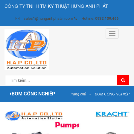
CÔNG TY TNHH TM KỸ THUẬT HƯNG ANH PHÁT
sales1@hunganhphatvn.com
Hotline:
0932.139.466
Toggle
navigation
BƠM CÔNG NGHIỆP
Trang chủ
BƠM CÔNG NGHIỆP