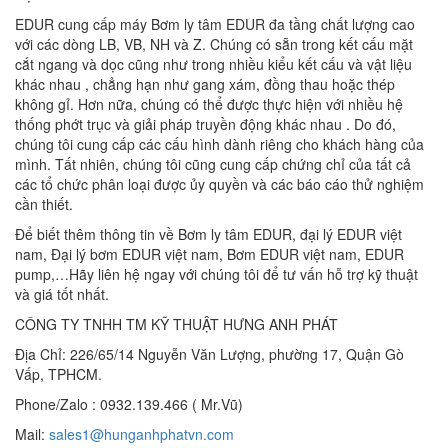
EDUR cung cấp máy Bơm ly tâm EDUR đa tầng chất lượng cao
với các dòng LB, VB, NH và Z. Chúng có sẵn trong kết cấu mặt
cắt ngang và dọc cũng như trong nhiều kiểu kết cấu và vật liệu
khác nhau , chẳng hạn như gang xám, đồng thau hoặc thép
không gỉ. Hơn nữa, chúng có thể được thực hiện với nhiều hệ
thống phớt trục và giải pháp truyền động khác nhau . Do đó,
chúng tôi cung cấp các cấu hình dành riêng cho khách hàng của
mình. Tất nhiên, chúng tôi cũng cung cấp chứng chỉ của tất cả
các tổ chức phân loại được ủy quyền và các báo cáo thử nghiệm
cần thiết.
Để biết thêm thông tin về Bơm ly tâm EDUR, đại lý EDUR việt
nam, Đại lý bơm EDUR việt nam, Bơm EDUR việt nam, EDUR
pump,…Hãy liên hệ ngay với chúng tôi để tư vấn hỗ trợ kỹ thuật
và giá tốt nhất.
CÔNG TY TNHH TM KỸ THUẬT HƯNG ANH PHÁT
Địa Chỉ: 226/65/14 Nguyễn Văn Lượng, phường 17, Quận Gò
Vấp, TPHCM.
Phone/Zalo : 0932.139.466 ( Mr.Vũ)
Mail:
sales1@hunganhphatvn.com