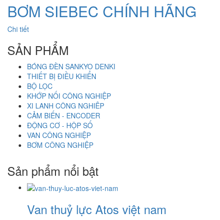
BƠM SIEBEC CHÍNH HÃNG
Chi tiết
SẢN PHẨM
BÓNG ĐÈN SANKYO DENKI
THIẾT BỊ ĐIỀU KHIỂN
BỘ LỌC
KHỚP NỐI CÔNG NGHIỆP
XI LANH CÔNG NGHIÊP
CẢM BIẾN - ENCODER
ĐỘNG CƠ - HỘP SỐ
VAN CÔNG NGHIỆP
BƠM CÔNG NGHIỆP
Sản phẩm nổi bật
Van thuỷ lực Atos việt nam