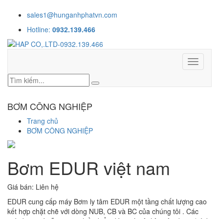
CÔNG TY TNHH TM KỸ THUẬT HƯNG ANH PHÁT
sales1@hunganhphatvn.com
Hotline:
0932.139.466
Toggle
navigati
BƠM CÔNG NGHIỆP
Trang chủ
BƠM CÔNG NGHIỆP
Bơm EDUR việt nam
Giá bán:
Liên hệ
EDUR cung cấp máy Bơm ly tâm EDUR một tầng chất lượng cao
kết hợp chặt chẽ với dòng NUB, CB và BC của chúng tôi . Các