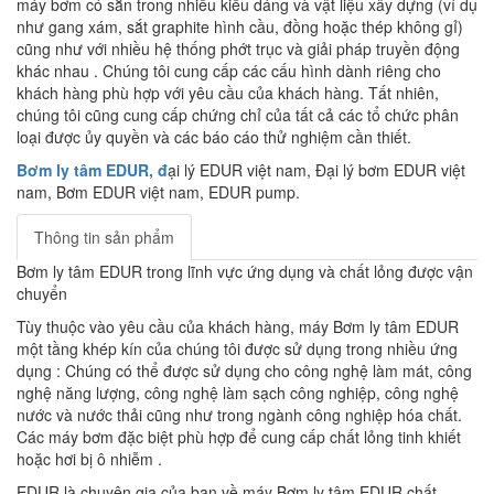
máy bơm có sẵn trong nhiều kiểu dáng và vật liệu xây dựng (ví dụ
như gang xám, sắt graphite hình cầu, đồng hoặc thép không gỉ)
cũng như với nhiều hệ thống phớt trục và giải pháp truyền động
khác nhau . Chúng tôi cung cấp các cấu hình dành riêng cho
khách hàng phù hợp với yêu cầu của khách hàng. Tất nhiên,
chúng tôi cũng cung cấp chứng chỉ của tất cả các tổ chức phân
loại được ủy quyền và các báo cáo thử nghiệm cần thiết.
Bơm ly tâm EDUR, đ
ại lý EDUR việt nam, Đại lý bơm EDUR việt
nam, Bơm EDUR việt nam, EDUR pump.
Thông tin sản phẩm
Bơm ly tâm EDUR trong lĩnh vực ứng dụng và chất lỏng được vận
chuyển
Tùy thuộc vào yêu cầu của khách hàng, máy Bơm ly tâm EDUR
một tầng khép kín của chúng tôi được sử dụng trong nhiều ứng
dụng : Chúng có thể được sử dụng cho công nghệ làm mát, công
nghệ năng lượng, công nghệ làm sạch công nghiệp, công nghệ
nước và nước thải cũng như trong ngành công nghiệp hóa chất.
Các máy bơm đặc biệt phù hợp để cung cấp chất lỏng tinh khiết
hoặc hơi bị ô nhiễm .
EDUR là chuyên gia của bạn về máy Bơm ly tâm EDUR chất