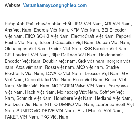
Website:
Vattunhamaycongnghiep.com
Hưng Anh Phát chuyên phân phối : IFM Việt Nam, ARI Việt Nam,
Aris Viet Nam, Enerdis Việt Nam, KFM Việt Nam, BEI Encoder
Việt Nam, EIKO SOKKI Việt Nam, ElectroCraft Việt Nam, Pepperl
Fuchs Việt Nam, Itelcond Capacitor Việt Nam, Detcon Việt Nam,
Oldhamgas Việt Nam, Gmiuk Việt Nam, KSR Kuebler Việt Nam,
CEI Loadcell Việt Nam, Bijur Delimon Việt Nam, Heidennhain
Encoder Việt Nam, Deublin việt nam, Sick việt nam, norgren việt
nam, Atos việt nam, Rossi việt nam, AKO việt nam, Stucke
Elektronik Việt Nam, LOVATO Việt Nam , Dresser Việt Nam, GE
Việt Nam, Consolidated Việt Nam, Pisco Việt Nam, Refext Việt
Nam, Mettler Việt Nam, NORGREN Valve Việt Nam , Yokogawa
Việt Nam, Hach Việt Nam, Meinsberg Việt Nam, Softflow Việt
Nam, Schmidt Việt Nam, Honsbere Việt Nam, Hedland Việt Nam,
Hontzsch Việt Nam, NITTO DENKO Việt Nam, Laurence Scott Việt
Nam, SUMITOMO DRIVE Việt Nam , FUJI Electric Việt Nam,
PAKER Việt Nam, RKC Việt Nam.