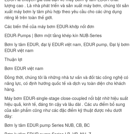
lượng cao . Là nhà phát triển và sản xuất máy bơm, chúng tôi sản
xuất máy bơm ly tâm phù hợp theo yêu cầu cho các ứng dụng
riêng lẻ trên toàn thế giới.
Các biến thể của máy bơm EDUR-khớp nối đơn
EDUR-Pumps | Bơm một tầng khép kín NUB-Series
Bơm ly tâm EDUR, đại lý EDUR việt nam, EDUR pump, Đại lý bơm
EDUR việt nam
Thuận lợi
Bơm EDUR việt nam
Đồng thời, chúng tôi là những nhà tư vấn và đối tác công nghệ có
năng lực, có định hướng quốc tế và dịch vụ toàn diện cho khách
hàng.
Máy bơm EDUR-single-stage close-coupled nổi bật nhờ hiệu suất
hiệu quả, kinh tế, đáng tin cậy và lâu dài . Các ưu điểm bổ sung
của sản phẩm cũng như các đặc điểm kỹ thuật được nêu dưới
đây:
Bơm ly tâm EDUR pump Series NUB, CB, BC