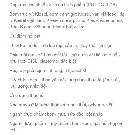
Đáp ứng tiêu chuẩn vệ sinh thực phẩm (EHEDG, FDA).
Bơm trục vít Kiesel, bơm cánh gạt Kiesel, van bi Kiesel, đại
lý Kiesel việt nam, Kiesel screw pump, Kiesel vane pump,
Bơm Kiesel việt nam, Kiesel ball valve.
Ưu điểm nổi bật
Thiết kế modul – dễ lắp ráp, bảo trì, thay thế linh kiện
Chịu mài mòn và hóa chất tốt – sử dụng vật liệu cao cấp
như Inox 316L, elastomer đặc biệt
Hoạt động ổn định – ít rung, ít tạo bọt khí
Tùy chỉnh cao – theo yêu cầu ứng dụng thực tế (áp suất,
lưu lượng, nhiệt độ)
Ứng dụng thực tế
Nhà máy xử lý nước thải: bơm bùn thải, polymer, vôi
Ngành thực phẩm: bơm mứt, sữa đặc, bột nhão
Ngành dược phẩm – mỹ phẩm: bơm kem, gel, hỗn hợp vi
hạt