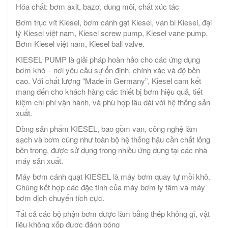
Hóa chất: bơm axit, bazơ, dung môi, chất xúc tác
Bơm trục vít Kiesel, bơm cánh gạt Kiesel, van bi Kiesel, đại
lý Kiesel việt nam, Kiesel screw pump, Kiesel vane pump,
Bơm Kiesel việt nam, Kiesel ball valve.
KIESEL PUMP là giải pháp hoàn hảo cho các ứng dụng
bơm khó – nơi yêu cầu sự ổn định, chính xác và độ bền
cao. Với chất lượng “Made in Germany”, Kiesel cam kết
mang đến cho khách hàng các thiết bị bơm hiệu quả, tiết
kiệm chi phí vận hành, và phù hợp lâu dài với hệ thống sản
xuất.
Dòng sản phẩm KIESEL, bao gồm van, công nghệ làm
sạch và bơm cũng như toàn bộ hệ thống hậu cần chất lỏng
bên trong, được sử dụng trong nhiều ứng dụng tại các nhà
máy sản xuất.
Máy bơm cánh quạt KIESEL là máy bơm quay tự mồi khô.
Chúng kết hợp các đặc tính của máy bơm ly tâm và máy
bơm dịch chuyển tích cực.
Tất cả các bộ phận bơm được làm bằng thép không gỉ, vật
liệu không xốp được đánh bóng