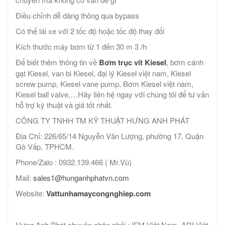
Điều chỉnh dễ dàng thông qua bypass
Có thể lái xe với 2 tốc độ hoặc tốc độ thay đổi
Kích thước máy bơm từ 1 đến 30 m 3 /h
Để biết thêm thông tin về
Bơm trục vít Kiesel
, bơm cánh
gạt Kiesel, van bi Kiesel, đại lý Kiesel việt nam, Kiesel
screw pump, Kiesel vane pump, Bơm Kiesel việt nam,
Kiesel ball valve,…Hãy liên hệ ngay với chúng tôi để tư vấn
hỗ trợ kỹ thuật và giá tốt nhất.
CÔNG TY TNHH TM KỸ THUẬT HƯNG ANH PHÁT
Địa Chỉ: 226/65/14 Nguyễn Văn Lượng, phường 17, Quận
Gò Vấp, TPHCM.
Phone/Zalo : 0932.139.466 ( Mr.Vũ)
Mail:
sales1@hunganhphatvn.com
Website:
Vattunhamaycongnghiep.com
Hưng Anh Phát chuyên phân phối : IFM Việt Nam, ARI Việt