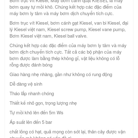
Bơm trục vít Kiesel, Máy bơm cánh quạt KIESEL là máy
bơm quay tự mồi khô. Chúng kết hợp các đặc điểm của
máy bơm ly tâm và máy bơm dịch chuyển tích cực.
Bơm trục vít Kiesel, bơm cánh gạt Kiesel, van bi Kiesel, đại
lý Kiesel việt nam, Kiesel screw pump, Kiesel vane pump,
Bơm Kiesel việt nam, Kiesel ball valve.
Chúng kết hợp các đặc điểm của máy bơm ly tâm và máy
bơm dịch chuyển tích cực. Tất cả các bộ phận của máy
bơm được làm bằng thép không gỉ, vật liệu không có lỗ
rỗng được đánh bóng
Giao hàng nhẹ nhàng, gần như không có rung động
Dễ dàng vệ sinh
Tháo lắp nhanh chóng
Thiết kế nhỏ gọn, trọng lượng nhẹ
Tự mồi khô lên đến 5m Ws
Áp suất lên đến 5 bar
chất lỏng có hạt, quả mọng còn sót lại, thân cây được vận
chuyển mà không có vấn đề gì