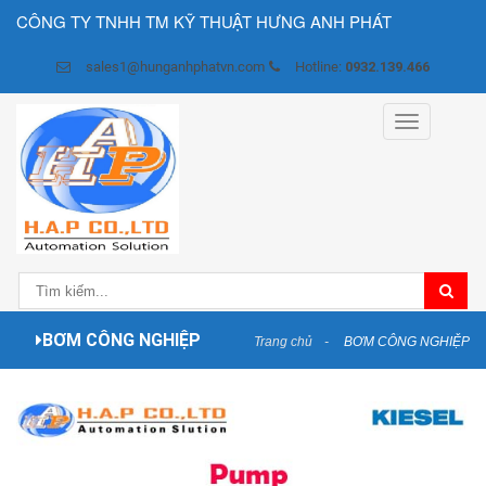
CÔNG TY TNHH TM KỸ THUẬT HƯNG ANH PHÁT
sales1@hunganhphatvn.com
Hotline:
0932.139.466
Toggle
navigation
BƠM CÔNG NGHIỆP
Trang chủ
BƠM CÔNG NGHIỆP