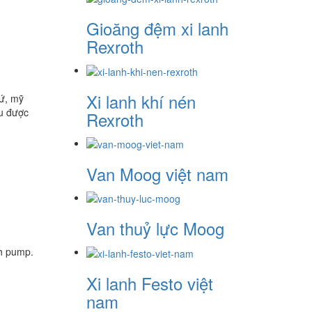
Gioăng đệm xi lanh
Rexroth
Xi lanh khí nén
ứ, mỹ
au được
Rexroth
Van Moog việt nam
Van thuỷ lực Moog
ch pump.
Xi lanh Festo việt
nam