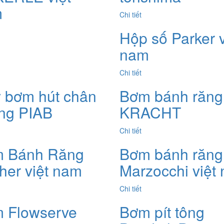
m
Chi tiết
Hộp số Parker v
nam
Chi tiết
 bơm hút chân
Bơm bánh răng
ng PIAB
KRACHT
Chi tiết
 Bánh Răng
Bơm bánh răng
her việt nam
Marzocchi việt
Chi tiết
 Flowserve
Bơm pít tông