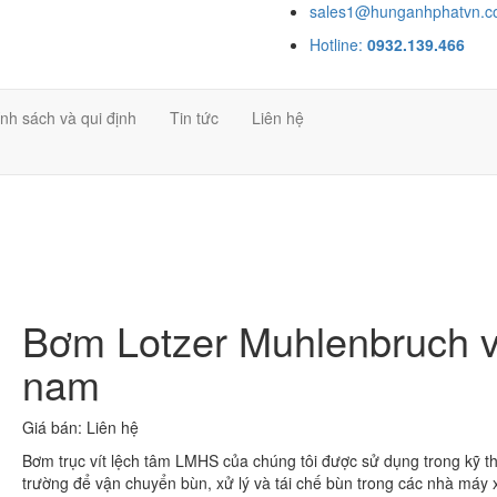
sales1@hunganhphatvn.
Hotline:
0932.139.466
nh sách và qui định
Tin tức
Liên hệ
Bơm Lotzer Muhlenbruch v
nam
Giá bán:
Liên hệ
Bơm trục vít lệch tâm LMHS của chúng tôi được sử dụng trong kỹ t
trường để vận chuyển bùn, xử lý và tái chế bùn trong các nhà máy x