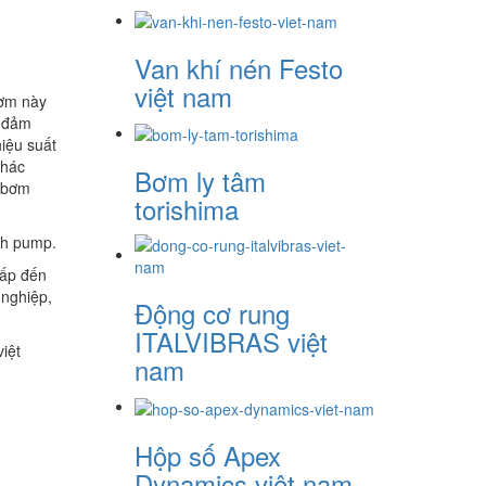
Van khí nén Festo
việt nam
Bơm này
, đảm
hiệu suất
khác
Bơm ly tâm
t bơm
torishima
ch pump.
hấp đến
 nghiệp,
Động cơ rung
ITALVIBRAS việt
iệt
nam
Hộp số Apex
Dynamics việt nam