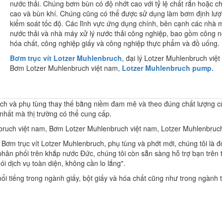
nước thải. Chúng bơm bùn có độ nhớt cao với tỷ lệ chất rắn hoặc c
cao và bùn khí. Chúng cũng có thể được sử dụng làm bơm định lượ
kiểm soát tốc độ. Các lĩnh vực ứng dụng chính, bên cạnh các nhà m
nước thải và nhà máy xử lý nước thải công nghiệp, bao gồm công 
hóa chất, công nghiệp giấy và công nghiệp thực phẩm và đồ uống.
Bơm trục vít Lotzer Muhlenbruch
, đại lý Lotzer Muhlenbruch việ
Bơm Lotzer Muhlenbruch việt nam,
Lotzer Muhlenbruch pump.
uch và phụ tùng thay thế bằng niềm đam mê và theo đúng chất lượng c
 nhất mà thị trường có thể cung cấp.
enbruch việt nam, Bơm Lotzer Muhlenbruch việt nam, Lotzer Muhlenbru
Bơm trục vít Lotzer Muhlenbruch, phụ tùng và phớt mới, chúng tôi là đố
ân phối trên khắp nước Đức, chúng tôi còn sẵn sàng hỗ trợ bạn trên 
ói dịch vụ toàn diện, không cần lo lắng".
i tiếng trong ngành giấy, bột giấy và hóa chất cũng như trong ngành 