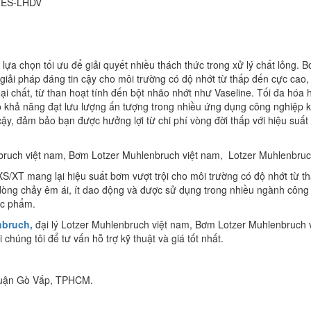
-ES-LHDV
ựa chọn tối ưu để giải quyết nhiều thách thức trong xử lý chất lỏng. 
 giải pháp đáng tin cậy cho môi trường có độ nhớt từ thấp đến cực cao
ại chất, từ than hoạt tính đến bột nhão nhớt như Vaseline. Tối đa hóa 
ó khả năng đạt lưu lượng ấn tượng trong nhiều ứng dụng công nghiệp 
n cậy, đảm bảo bạn được hưởng lợi từ chi phí vòng đời thấp với hiệu suấ
enbruch việt nam, Bơm Lotzer Muhlenbruch việt nam, Lotzer Muhlenbru
XS/XT mang lại hiệu suất bơm vượt trội cho môi trường có độ nhớt từ t
dòng chảy êm ái, ít dao động và được sử dụng trong nhiều ngành công
ực phẩm.
nbruch,
đại lý Lotzer Muhlenbruch việt nam, Bơm Lotzer Muhlenbruch v
úng tôi để tư vấn hỗ trợ kỹ thuật và giá tốt nhất.
Quận Gò Vấp, TPHCM.