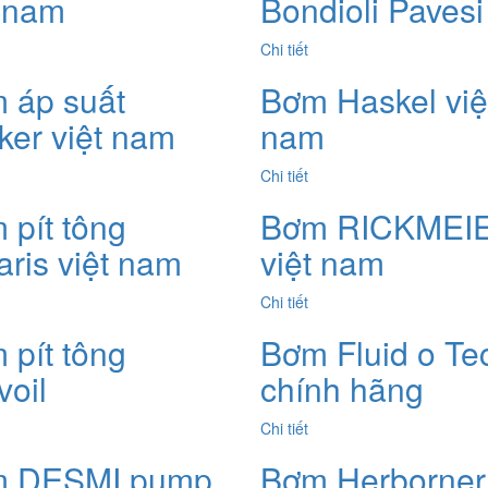
t nam
Bondioli Pavesi
Chi tiết
 áp suất
Bơm Haskel việ
ker việt nam
nam
Chi tiết
 pít tông
Bơm RICKMEI
aris việt nam
việt nam
Chi tiết
 pít tông
Bơm Fluid o Te
voil
chính hãng
Chi tiết
 DESMI pump
Bơm Herborner