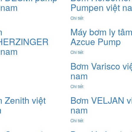
t nam
Pumpen việt n
Chi tiết
m
Máy bơm ly tâ
HERZINGER
Azcue Pump
t nam
Chi tiết
Bơm Varisco vi
nam
Chi tiết
 Zenith việt
Bơm VELJAN vi
m
nam
Chi tiết