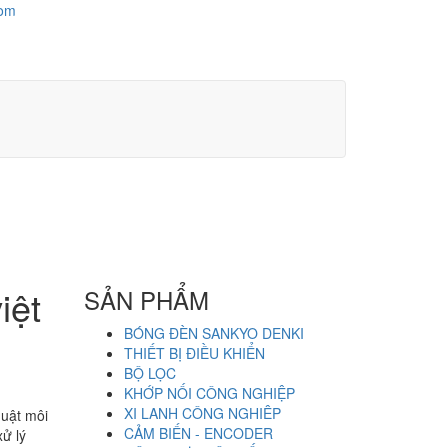
com
iệt
SẢN PHẨM
BÓNG ĐÈN SANKYO DENKI
THIẾT BỊ ĐIỀU KHIỂN
BỘ LỌC
KHỚP NỐI CÔNG NGHIỆP
XI LANH CÔNG NGHIÊP
huật môi
CẢM BIẾN - ENCODER
ử lý