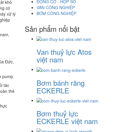
ĐỘNG CƠ - HỘP SỐ
hất khô
VAN CÔNG NGHIỆP
ng có
BƠM CÔNG NGHIỆP
áy xử lý
nghiệp
Sản phẩm nổi bật
t nam,
Van thuỷ lực Atos
việt nam
ủa Đức,
ch pump.
Bơm bánh răng
i tác
ECKERLE
toàn thế
thực
Bơm thuỷ lực
ECKERLE việt nam