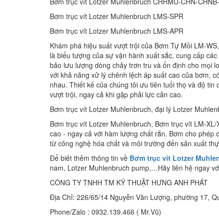
Bơm trục vít Lotzer Muhlenbruch CHRMU-CHN-CHNB
Bơm trục vít Lotzer Muhlenbruch LMS-SPR
Bơm trục vít Lotzer Muhlenbruch LMS-APR
Khám phá hiệu suất vượt trội của Bơm Tự Mồi LM-WS, l
là biểu tượng của sự vận hành xuất sắc, cung cấp các
bảo lưu lượng dòng chảy trơn tru và ổn định cho mọi lo
với khả năng xử lý chênh lệch áp suất cao của bơm, c
nhau. Thiết kế của chúng tôi ưu tiên tuổi thọ và độ ti
vượt trội, ngay cả khi gặp phải lực cản cao.
Bơm trục vít Lotzer Muhlenbruch, đại lý Lotzer Muhl
Bơm trục vít Lotzer Muhlenbruch, Bơm trục vít LM-XL/
cao - ngay cả với hàm lượng chất rắn. Bơm cho phép 
từ công nghệ hóa chất và môi trường đến sản xuất th
Để biết thêm thông tin về
Bơm trục vít Lotzer Muhle
nam, Lotzer Muhlenbruch pump,…Hãy liên hệ ngay với ch
CÔNG TY TNHH TM KỸ THUẬT HƯNG ANH PHÁT
Địa Chỉ: 226/65/14 Nguyễn Văn Lượng, phường 17, 
Phone/Zalo : 0932.139.466 ( Mr.Vũ)