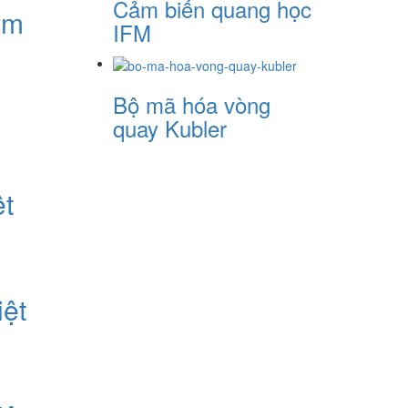
Cảm biến quang học
am
IFM
m
Bộ mã hóa vòng
quay Kubler
ệt
ệt