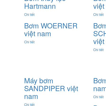
Hartmann
việ
Chi tiết
Chi tiết
Bơm WOERNER
Bơ
việt nam
SC
việ
Chi tiết
Chi tiết
Máy bơm
Bơm
SANDPIPER việt
na
nam
Chi tiết
Chi tiết