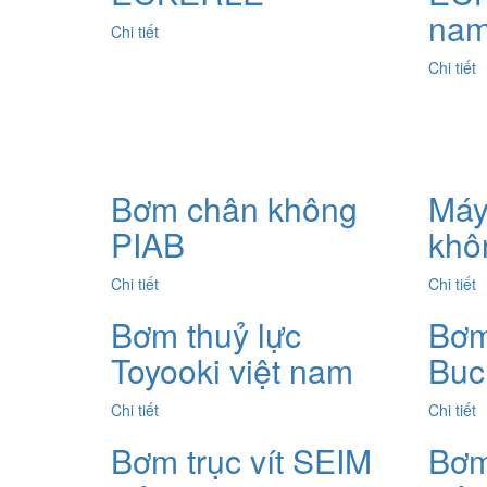
na
Chi tiết
Chi tiết
Bơm chân không
Máy
PIAB
khô
Chi tiết
Chi tiết
Bơm thuỷ lực
Bơm
Toyooki việt nam
Buc
Chi tiết
Chi tiết
Bơm trục vít SEIM
Bơm