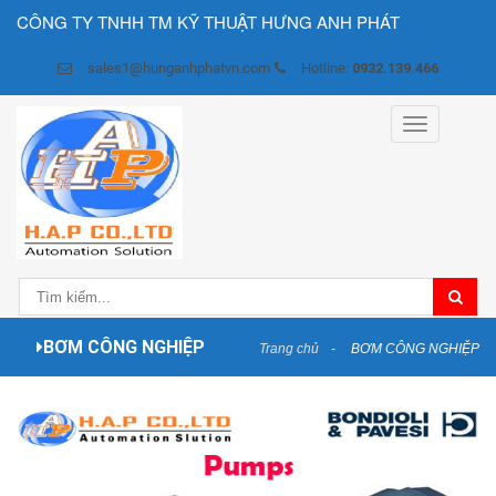
CÔNG TY TNHH TM KỸ THUẬT HƯNG ANH PHÁT
sales1@hunganhphatvn.com
Hotline:
0932.139.466
Toggle
navigation
BƠM CÔNG NGHIỆP
Trang chủ
BƠM CÔNG NGHIỆP