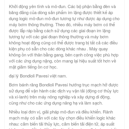
Khởi động yên tĩnh và mô-đun. Các bộ phận bằng đèn và
băng đảng của dòng sản phẩm im lặng được thiết kế áp
dụng logic mô-đun mô-đun tương tự như được áp dụng cho
máy bơm thông thường. Theo đó, nhiều máy bơm có thể
được lắp ráp bằng cách sử dụng các giai đoạn im lặng
tương tự với các giai đoạn thông thường và máy bơm
không hoạt động cũng có thể được trang bị tất cả các điều
kiện phụ có sẵn cho các dòng khác nhau . Máy quay
không ồn với thân bằng gang, bên cạnh công việc phù hợp
với các ứng dụng nặng, còn mang lại hiệu suất tốt hơn về
mặt giảm tiếng ồn cơ học.
đại lý Bondioli Pavesi việt nam.
Bơm bánh răng Bondioli Pavesi hướng trục mạch hở được
sử dụng để vận hành các dịch vụ vận tải (động cơ thủy lực
và xi-lanh) trên máy nông nghiệp và xây dựng di động,
cũng như cho các ứng dụng nâng hạ và làm sạch.
Nhiều loại đơn vị, giải pháp mô-đun và điều khiển. Rãnh
mạch máy có sẵn với các tùy chọn điều khiển logic khác
nhau: cảm biến tải thủy lực, cảm biến tải điện tử, áp suất