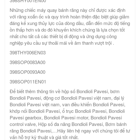
398SHY001EN00
Những chiếc máy quay bánh răng này chỉ được xác định
với răng xoắn ốc và quy trình hoàn thiện đặc biệt giúp giảm
đáng kể xung thủy lực của dòng dầu, dẫn đến mức độ tiếng
ồn thấp hơn và do đó khuyến khích chúng là lựa chọn tốt
nhất cho tất cả các thiết bị di động và ứng dụng công
nghiệp yêu cầu sự thoải mái về âm thanh vượt trội .
398THY006EN03
398SOP0083A00
398SOP0093A00
398SOP011EN01
Để biết thêm thông tin về hộp số Bondioli Pavesi, bơm
Bondioli Pavesi, động cơ Bondioli Pavesi việt nam, đại lý
Bondioli Pavesi việt nam, van điều khiển Bondioli Pavesi,
khớp nối Bondioli Pavesi, ổ trục Bondioli Pavesi, Bondioli
Pavesi gearbox, Bondioli Pavesi motor, Bondioli Pavesi
control valve, Hộp số đa năng Bondioli Pavesi, Bơm bánh
răng Bondioli Pavesi,…Hãy liên hệ ngay với chúng tôi để tư
vấn hỗ trợ kỹ thuật và giá tốt nhất.