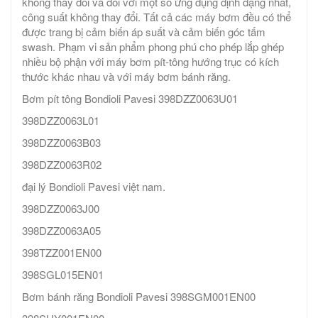
không thay đổi và đối với một số ứng dụng định dạng nhất,
công suất không thay đổi. Tất cả các máy bơm đều có thể
được trang bị cảm biến áp suất và cảm biến góc tấm
swash. Phạm vi sản phẩm phong phú cho phép lắp ghép
nhiều bộ phận với máy bơm pít-tông hướng trục có kích
thước khác nhau và với máy bơm bánh răng.
Bơm pít tông Bondioli Pavesi 398DZZ0063U01
398DZZ0063L01
398DZZ0063B03
398DZZ0063R02
đại lý Bondioli Pavesi việt nam.
398DZZ0063J00
398DZZ0063A05
398TZZ001EN00
398SGL015EN01
Bơm bánh răng Bondioli Pavesi 398SGM001EN00