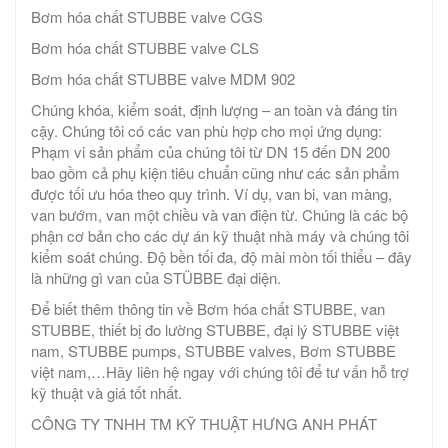
Bơm hóa chất STUBBE valve CGS
Bơm hóa chất STUBBE valve CLS
Bơm hóa chất STUBBE valve MDM 902
Chúng khóa, kiểm soát, định lượng – an toàn và đáng tin
cậy. Chúng tôi có các van phù hợp cho mọi ứng dụng:
Phạm vi sản phẩm của chúng tôi từ DN 15 đến DN 200
bao gồm cả phụ kiện tiêu chuẩn cũng như các sản phẩm
được tối ưu hóa theo quy trình. Ví dụ, van bi, van màng,
van bướm, van một chiều và van điện từ. Chúng là các bộ
phận cơ bản cho các dự án kỹ thuật nhà máy và chúng tôi
kiểm soát chúng. Độ bền tối đa, độ mài mòn tối thiểu – đây
là những gì van của STÜBBE đại diện.
Để biết thêm thông tin về Bơm hóa chất STUBBE, van
STUBBE, thiết bị đo lường STUBBE, đại lý STUBBE việt
nam, STUBBE pumps, STUBBE valves, Bơm STUBBE
việt nam,…Hãy liên hệ ngay với chúng tôi để tư vấn hỗ trợ
kỹ thuật và giá tốt nhất.
CÔNG TY TNHH TM KỸ THUẬT HƯNG ANH PHÁT