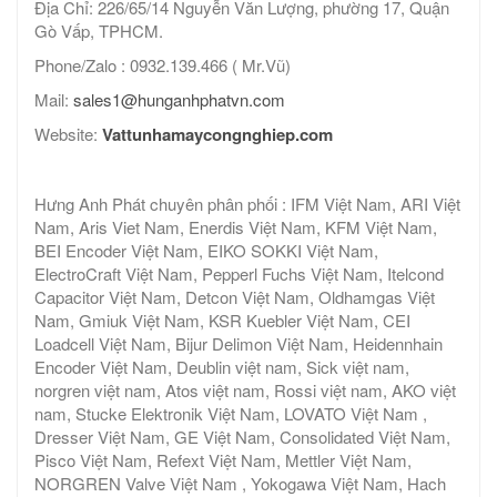
Địa Chỉ: 226/65/14 Nguyễn Văn Lượng, phường 17, Quận
Gò Vấp, TPHCM.
Phone/Zalo : 0932.139.466 ( Mr.Vũ)
Mail:
sales1@hunganhphatvn.com
Website:
Vattunhamaycongnghiep.com
Hưng Anh Phát chuyên phân phối : IFM Việt Nam, ARI Việt
Nam, Aris Viet Nam, Enerdis Việt Nam, KFM Việt Nam,
BEI Encoder Việt Nam, EIKO SOKKI Việt Nam,
ElectroCraft Việt Nam, Pepperl Fuchs Việt Nam, Itelcond
Capacitor Việt Nam, Detcon Việt Nam, Oldhamgas Việt
Nam, Gmiuk Việt Nam, KSR Kuebler Việt Nam, CEI
Loadcell Việt Nam, Bijur Delimon Việt Nam, Heidennhain
Encoder Việt Nam, Deublin việt nam, Sick việt nam,
norgren việt nam, Atos việt nam, Rossi việt nam, AKO việt
nam, Stucke Elektronik Việt Nam, LOVATO Việt Nam ,
Dresser Việt Nam, GE Việt Nam, Consolidated Việt Nam,
Pisco Việt Nam, Refext Việt Nam, Mettler Việt Nam,
NORGREN Valve Việt Nam , Yokogawa Việt Nam, Hach