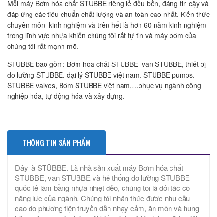
Mỗi máy Bơm hóa chất STUBBE riêng lẻ đều bền, đáng tin cậy và
đáp ứng các tiêu chuẩn chất lượng và an toàn cao nhất. Kiến thức
chuyên môn, kinh nghiệm và trên hết là hơn 60 năm kinh nghiệm
trong lĩnh vực nhựa khiến chúng tôi rất tự tin và máy bơm của
chúng tôi rất mạnh mẽ.
STUBBE bao gồm: Bơm hóa chất STUBBE, van STUBBE, thiết bị
đo lường STUBBE, đại lý STUBBE việt nam, STUBBE pumps,
STUBBE valves, Bơm STUBBE việt nam,…phục vụ ngành công
nghiệp hóa, tự động hóa và xây dựng.
THÔNG TIN SẢN PHẨM
Đây là STÜBBE. Là nhà sản xuất máy Bơm hóa chất
STUBBE, van STUBBE và hệ thống đo lường STUBBE
quốc tế làm bằng nhựa nhiệt dẻo, chúng tôi là đối tác có
năng lực của ngành. Chúng tôi nhận thức được nhu cầu
cao do phương tiện truyền dẫn nhạy cảm, ăn mòn và hung