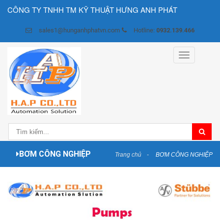
CÔNG TY TNHH TM KỸ THUẬT HƯNG ANH PHÁT
sales1@hunganhphatvn.com
Hotline:
0932.139.466
Toggle
navigation
BƠM CÔNG NGHIỆP
Trang chủ
BƠM CÔNG NGHIỆP