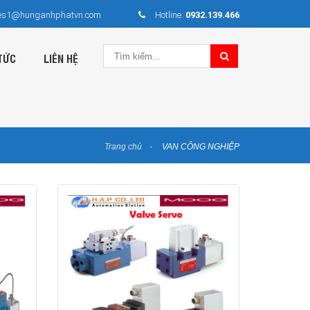
es1@hunganhphatvn.com
Hotline:
0932.139.466
TỨC
LIÊN HỆ
Trang chủ
VAN CÔNG NGHIỆP