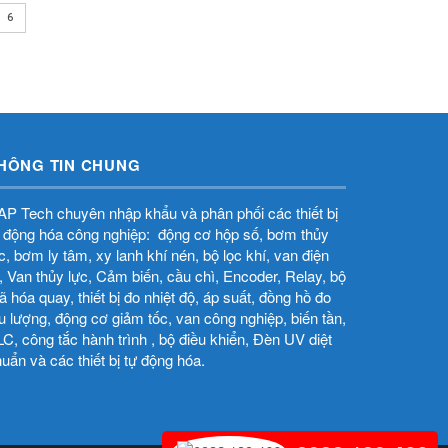
6
HÔNG TIN CHUNG
P Tech chuyên nhập khẩu và phân phối các thiết bị
 động hóa công nghiệp: động cơ hộp số, bơm thủy
̣c, bơm ly tâm, xy lanh khí nén, bộ lọc khí, van điện
̀, Van thủy lực, Cảm biến, cầu chì, Encoder, Relay, bộ
 hóa quay, thiết bị đo nhiệt độ, áp suất, đồng hồ đo
u lượng, động cơ giảm tốc, van công nghiệp, biến tần,
C, công tắc hành trình , bộ điều khiển, Đèn UV diệt
uẩn và các thiết bị tự động hóa.