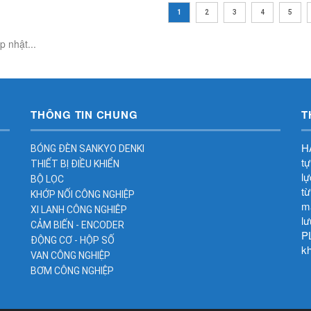
1
2
3
4
5
 nhật...
THÔNG TIN CHUNG
T
HA
BÓNG ĐÈN SANKYO DENKI
tự
THIẾT BỊ ĐIỀU KHIỂN
lư
BỘ LỌC
tư
KHỚP NỐI CÔNG NGHIỆP
mã
XI LANH CÔNG NGHIÊP
lư
CẢM BIẾN - ENCODER
PL
ĐỘNG CƠ - HỘP SỐ
kh
VAN CÔNG NGHIỆP
BƠM CÔNG NGHIỆP