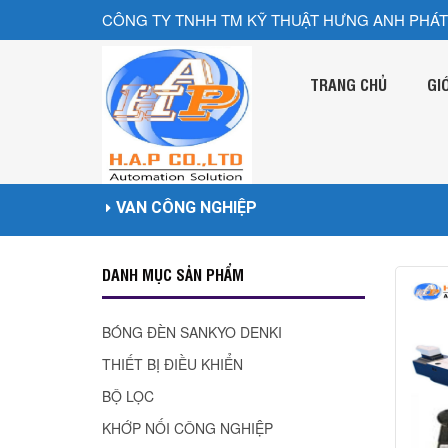
CÔNG TY TNHH TM KỸ THUẬT HƯNG ANH PHÁT
TRANG CHỦ
GI
VAN CÔNG NGHIỆP
DANH MỤC SẢN PHẨM
BÓNG ĐÈN SANKYO DENKI
THIẾT BỊ ĐIỀU KHIỂN
BỘ LỌC
KHỚP NỐI CÔNG NGHIỆP