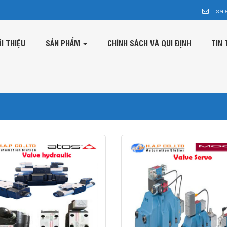
sal
ỚI THIỆU
SẢN PHẨM
CHÍNH SÁCH VÀ QUI ĐỊNH
TIN 