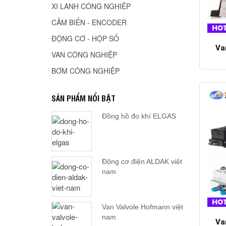
XI LANH CÔNG NGHIÊP
CẢM BIẾN - ENCODER
ĐỘNG CƠ - HỘP SỐ
Va
VAN CÔNG NGHIỆP
BƠM CÔNG NGHIỆP
SẢN PHẨM NỔI BẬT
Đồng hồ đo khí ELGAS
Động cơ điện ALDAK việt
nam
Van Valvole Hofmann việt
nam
Va