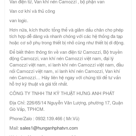
Van điện từ, Van khí nén Camozzi , bộ phận van
Van cơ khí và thủ công
van logic.
Hơn nữa, kích thước tổng thể và giảm dấu chân cho phép
tích hợp dễ dàng và nhanh chóng với các hệ thống đa tạp
hoặc cơ sở phụ trong thiết bị nhỏ cũng như thiết bị di động.
Để biết thêm thông tin về van điện từ Camozzi, Bộ truyền
động Camozzi, van khí nén Camozzi việt nam, đại lý
Camozzi việt nam, xi lanh khí nén Camozzi việt nam, đầu
nối Camozzi việt nam, xi lanh khí nén Camozzi, Van khí
nén Camozzi… Hãy liên hệ ngay với chúng tôi để tư vấn
hỗ trợ kỹ thuật và giá tốt nhất.
CÔNG TY TNHH TM KỸ THUẬT HƯNG ANH PHÁT
Địa Chỉ: 226/65/14 Nguyễn Văn Lượng, phường 17, Quận
Gò Vấp, TPHCM.
Phone/Zalo : 0932.139.466 ( Mr.Vũ)
Mail:
sales1@hunganhphatvn.com