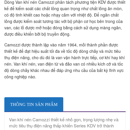
Dòng Van khí nén Camozzi phân tách phương tiện KDV được thiết
kế để kiểm soát các chất lỏng quan trọng như chất lỏng ăn mòn,
có độ tinh khiết cao hoặc nhạy cảm với nhiệt độ. Để ngăn chất
lỏng được kiểm soát tương tác với bộ phận cơ học bên trong của
van, các lỗ được mở hoặc đóng bằng cách sử dụng màng ngăn,
được điều khiển bởi bộ truyền động.
Camozzi được thành lập vào năm 1964, mỗi thành phần được
thiết kế để đạt hiệu suất tối đa về tốc độ dòng chảy và mức tiêu
thụ điện năng, cho dù đó là van vận hành trực tiếp, cơ khí hay khí
nén. Van khí nén, van điện từ và đảo van có nhiều kích cỡ và tốc
độ dòng chảy khác nhau để đáp ứng nhu cầu của bất kỳ lĩnh vực
công nghiệp nào.
THÔNG TIN SẢN PHẨM
Van khí nén Camozzi thiết kế nhỏ gọn, trọng lượng nhẹ và
mức tiêu thụ điện năng thấp khiến Series KDV trở thành