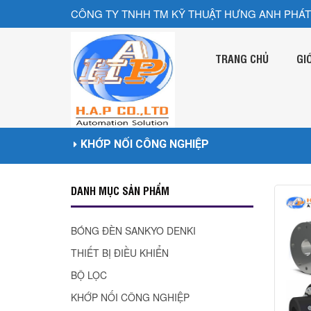
CÔNG TY TNHH TM KỸ THUẬT HƯNG ANH PHÁT
TRANG CHỦ
GI
KHỚP NỐI CÔNG NGHIỆP
DANH MỤC SẢN PHẨM
BÓNG ĐÈN SANKYO DENKI
THIẾT BỊ ĐIỀU KHIỂN
BỘ LỌC
KHỚP NỐI CÔNG NGHIỆP