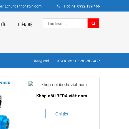
es1@hunganhphatvn.com
Hotline:
0932.139.466
TỨC
LIÊN HỆ
Trang chủ
KHỚP NỐI CÔNG NGHIỆP
Khớp nối IBEDA việt nam
Chi tiết