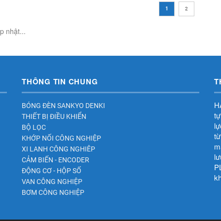
1
2
 nhật...
THÔNG TIN CHUNG
T
HA
BÓNG ĐÈN SANKYO DENKI
tự
THIẾT BỊ ĐIỀU KHIỂN
lư
BỘ LỌC
tư
KHỚP NỐI CÔNG NGHIỆP
mã
XI LANH CÔNG NGHIÊP
lư
CẢM BIẾN - ENCODER
PL
ĐỘNG CƠ - HỘP SỐ
kh
VAN CÔNG NGHIỆP
BƠM CÔNG NGHIỆP