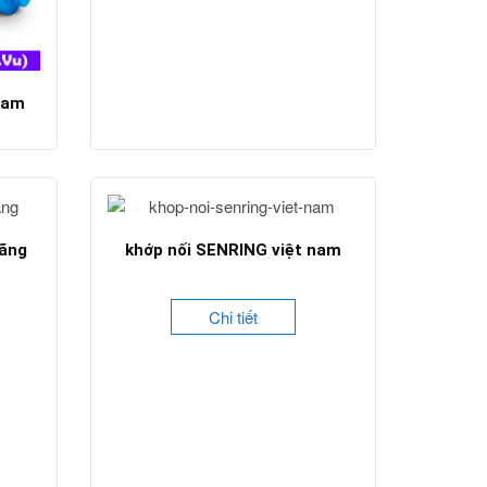
nam
hãng
khớp nối SENRING việt nam
Chi tiết