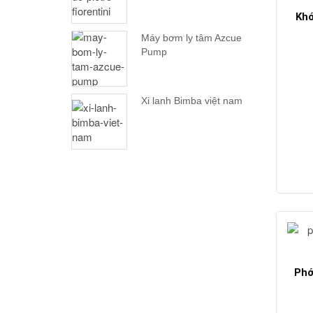
Khớ
Máy bơm ly tâm Azcue
Pump
Xi lanh Bimba việt nam
Phớ