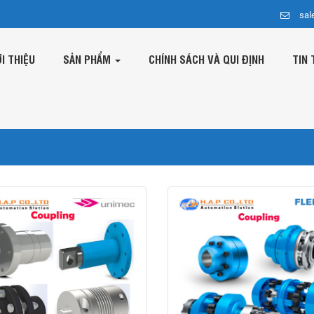
sal
ỚI THIỆU
SẢN PHẨM
CHÍNH SÁCH VÀ QUI ĐỊNH
TIN 