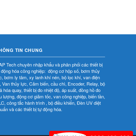
HÔNG TIN CHUNG
P Tech chuyên nhập khẩu và phân phối các thiết bị
 động hóa công nghiệp: động cơ hộp số, bơm thủy
̣c, bơm ly tâm, xy lanh khí nén, bộ lọc khí, van điện
̀, Van thủy lực, Cảm biến, cầu chì, Encoder, Relay, bộ
 hóa quay, thiết bị đo nhiệt độ, áp suất, đồng hồ đo
u lượng, động cơ giảm tốc, van công nghiệp, biến tần,
C, công tắc hành trình , bộ điều khiển, Đèn UV diệt
uẩn và các thiết bị tự động hóa.