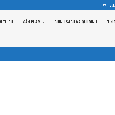
sal
ỚI THIỆU
SẢN PHẨM
CHÍNH SÁCH VÀ QUI ĐỊNH
TIN 