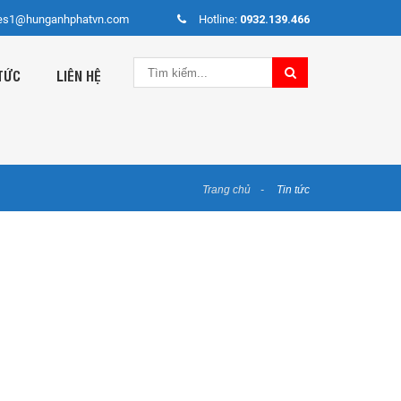
es1@hunganhphatvn.com
Hotline:
0932.139.466
TỨC
LIÊN HỆ
Trang chủ
Tin tức