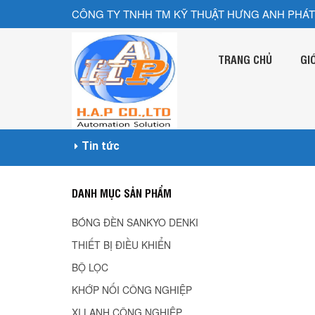
CÔNG TY TNHH TM KỸ THUẬT HƯNG ANH PHÁT
TRANG CHỦ
GI
Tin tức
DANH MỤC SẢN PHẨM
BÓNG ĐÈN SANKYO DENKI
THIẾT BỊ ĐIỀU KHIỂN
BỘ LỌC
KHỚP NỐI CÔNG NGHIỆP
XI LANH CÔNG NGHIÊP