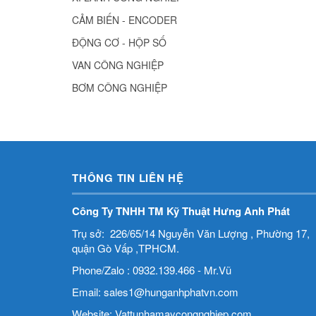
CẢM BIẾN - ENCODER
ĐỘNG CƠ - HỘP SỐ
VAN CÔNG NGHIỆP
BƠM CÔNG NGHIỆP
THÔNG TIN LIÊN HỆ
Công Ty TNHH TM Kỹ Thuật Hưng Anh Phát
Trụ sở: 226/65/14 Nguyễn Văn Lượng , Phường 17,
quận Gò Vấp ,TPHCM.
Phone/Zalo : 0932.139.466 - Mr.Vũ
Email: sales1@hunganhphatvn.com
Website: Vattunhamaycongnghiep.com