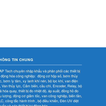
HÔNG TIN CHUNG
P Tech chuyên nhập khẩu và phân phối các thiết bị
 động hóa công nghiệp: động cơ hộp số, bơm thủy
̣c, bơm ly tâm, xy lanh khí nén, bộ lọc khí, van điện
̀, Van thủy lực, Cảm biến, cầu chì, Encoder, Relay, bộ
 hóa quay, thiết bị đo nhiệt độ, áp suất, đồng hồ đo
u lượng, động cơ giảm tốc, van công nghiệp, biến tần,
C, công tắc hành trình , bộ điều khiển, Đèn UV diệt
uẩn và các thiết bị tự động hóa.