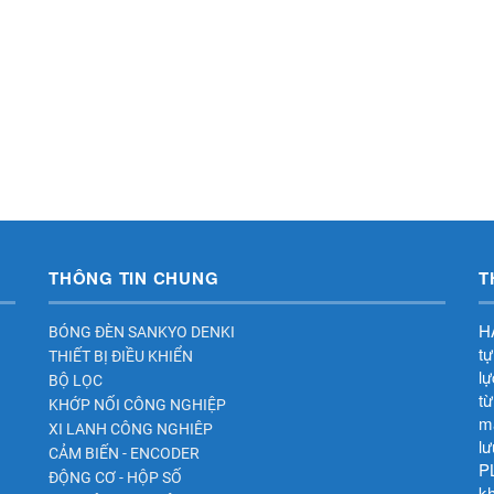
THÔNG TIN CHUNG
T
HA
BÓNG ĐÈN SANKYO DENKI
tự
THIẾT BỊ ĐIỀU KHIỂN
lư
BỘ LỌC
tư
KHỚP NỐI CÔNG NGHIỆP
mã
XI LANH CÔNG NGHIÊP
lư
CẢM BIẾN - ENCODER
PL
ĐỘNG CƠ - HỘP SỐ
kh