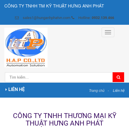
CÔNG TY TNHH TM KỸ THUẬT HƯNG ANH PHÁT
sales1@hunganhphatvn.com
Hotline:
0932.139.466
Toggle
navigation
LIÊN HỆ
Trang chủ
Liên hệ
CÔNG TY TNHH THƯƠNG MẠI KỸ
THUẬT HƯNG ANH PHÁT