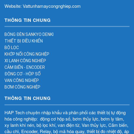
Website: Vattunhamaycongnghiep.com
THÔNG TIN CHUNG
BÓNG ĐÈN SANKYO DENKI
THIẾT BỊ ĐIỀU KHIỂN
BỘ LỌC
KHỚP NỐI CÔNG NGHIỆP
XI LANH CÔNG NGHIÊP
CẢM BIẾN - ENCODER
ĐỘNG CƠ - HỘP SỐ
VAN CÔNG NGHIỆP
BƠM CÔNG NGHIỆP
THÔNG TIN CHUNG
HAP Tech chuyên nhập khẩu và phân phối các thiết bị tự động
hóa công nghiệp: động cơ hộp số, bơm thủy lực, bơm ly tâm,
xy lanh khí nén, bộ lọc khí, van điện từ, Van thủy lực, Cảm biến,
cầu chì, Encoder, Relay, bộ mã hóa quay, thiết bị đo nhiệt độ, áp