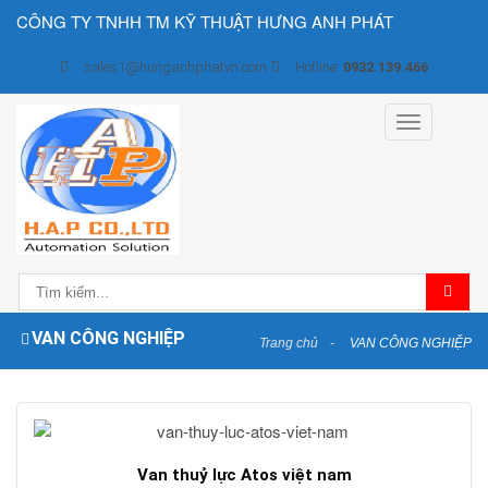
CÔNG TY TNHH TM KỸ THUẬT HƯNG ANH PHÁT
sales1@hunganhphatvn.com
Hotline:
0932.139.466
Toggle
navigation
VAN CÔNG NGHIỆP
Trang chủ
VAN CÔNG NGHIỆP
Van thuỷ lực Atos việt nam