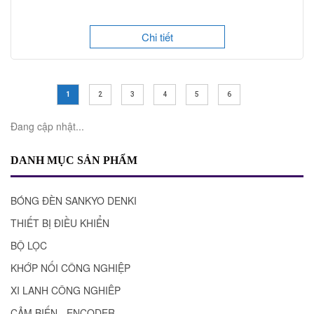
Chi tiết
1
2
3
4
5
6
Đang cập nhật...
DANH MỤC SẢN PHẨM
BÓNG ĐÈN SANKYO DENKI
THIẾT BỊ ĐIỀU KHIỂN
BỘ LỌC
KHỚP NỐI CÔNG NGHIỆP
XI LANH CÔNG NGHIÊP
CẢM BIẾN - ENCODER