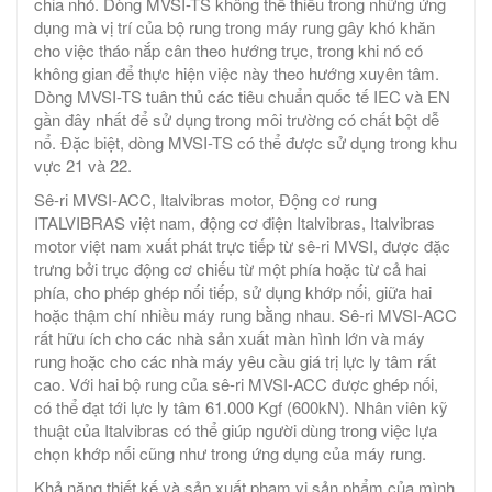
chia nhỏ. Dòng MVSI-TS không thể thiếu trong những ứng
dụng mà vị trí của bộ rung trong máy rung gây khó khăn
cho việc tháo nắp cân theo hướng trục, trong khi nó có
không gian để thực hiện việc này theo hướng xuyên tâm.
Dòng MVSI-TS tuân thủ các tiêu chuẩn quốc tế IEC và EN
gần đây nhất để sử dụng trong môi trường có chất bột dễ
nổ. Đặc biệt, dòng MVSI-TS có thể được sử dụng trong khu
vực 21 và 22.
Sê-ri MVSI-ACC, Italvibras motor, Động cơ rung
ITALVIBRAS việt nam, động cơ điện Italvibras, Italvibras
motor việt nam xuất phát trực tiếp từ sê-ri MVSI, được đặc
trưng bởi trục động cơ chiếu từ một phía hoặc từ cả hai
phía, cho phép ghép nối tiếp, sử dụng khớp nối, giữa hai
hoặc thậm chí nhiều máy rung bằng nhau. Sê-ri MVSI-ACC
rất hữu ích cho các nhà sản xuất màn hình lớn và máy
rung hoặc cho các nhà máy yêu cầu giá trị lực ly tâm rất
cao. Với hai bộ rung của sê-ri MVSI-ACC được ghép nối,
có thể đạt tới lực ly tâm 61.000 Kgf (600kN). Nhân viên kỹ
thuật của Italvibras có thể giúp người dùng trong việc lựa
chọn khớp nối cũng như trong ứng dụng của máy rung.
Khả năng thiết kế và sản xuất phạm vi sản phẩm của mình