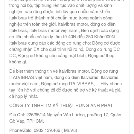
trong nội bộ, tập trung liên tục vào chất lượng và kinh
nghiệm sâu rộng được tích lũy qua nhiều năm khiến
Italvibras trở thành một chuẩn mực trong ngành công
nghiệp trên toàn thế giới. Italvibras motor, động cơ điện
Italvibras, Italvibras motor việt nam , Bên cạnh các động
cơ tiêu chuẩn có lực ly tâm từ 40N đến 250 Khăn000N
Italvibras cung cấp các động cơ rung cho: Động cơ được
chứng nhận EX cho quá trình rủi ro nổ, Động cơ rung DC
DC, Động cơ không cân bằng mặt bích, Động cơ thép
không gỉ.
Để biết thêm thông tin về Italvibras motor, Động cơ rung
ITALVIBRAS việt nam, động cơ điện Italvibras, Italvibras
motor việt nam, Động cơ rung ITALVIBRAS,… Hãy nhanh
tay liên hệ với chúng tôi để được hỗ trợ về kỹ thuật và giá
cả hợp lý nhất.
CÔNG TY TNHH TM KỸ THUẬT HƯNG ANH PHÁT
Địa Chỉ: 226/65/14 Nguyễn Văn Lượng, phường 17, Quận
Gò Vấp, TPHCM.
Phone/Zalo: 0932.139.466 ( Mr.Vũ)