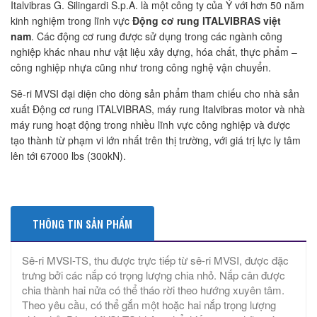
Italvibras G. Silingardi S.p.A. là một công ty của Ý với hơn 50 năm
kinh nghiệm trong lĩnh vực
Động cơ rung ITALVIBRAS việt
nam
. Các động cơ rung được sử dụng trong các ngành công
nghiệp khác nhau như vật liệu xây dựng, hóa chất, thực phẩm –
công nghiệp nhựa cũng như trong công nghệ vận chuyển.
Sê-ri MVSI đại diện cho dòng sản phẩm tham chiếu cho nhà sản
xuất Động cơ rung ITALVIBRAS, máy rung Italvibras motor và nhà
máy rung hoạt động trong nhiều lĩnh vực công nghiệp và được
tạo thành từ phạm vi lớn nhất trên thị trường, với giá trị lực ly tâm
lên tới 67000 lbs (300kN).
THÔNG TIN SẢN PHẨM
Sê-ri MVSI-TS, thu được trực tiếp từ sê-ri MVSI, được đặc
trưng bởi các nắp có trọng lượng chia nhỏ. Nắp cân được
chia thành hai nửa có thể tháo rời theo hướng xuyên tâm.
Theo yêu cầu, có thể gắn một hoặc hai nắp trọng lượng