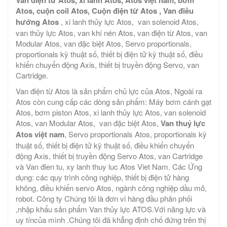
Van điện từ Atos, xi lanh Atos, Atos việt nam, bơm
Atos, cuộn coil Atos, Cuộn điện từ Atos , Van điều
hướng Atos
, xi lanh thủy lực Atos, van solenoid Atos,
van thủy lực Atos, van khí nén Atos, van điện từ Atos, van
Modular Atos, van đặc biệt Atos, Servo proportionals,
proportionals kỹ thuật số, thiết bị điện tử kỹ thuật số, điều
khiển chuyển động Axis, thiết bị truyền động Servo, van
Cartridge.
Van điện từ Atos là sản phẩm chủ lực của Atos, Ngoài ra
Atos còn cung cấp các dòng sản phẩm: Máy bơm cánh gạt
Atos, bơm piston Atos, xi lanh thủy lực Atos, van solenoid
Atos, van Modular Atos, van đặc biệt Atos,
Van thuỷ lực
Atos việt nam
, Servo proportionals Atos, proportionals kỹ
thuật số, thiết bị điện tử kỹ thuật số, điều khiển chuyển
động Axis, thiết bị truyền động Servo Atos, van Cartridge
và Van đien tu, xy lanh thuy luc Atos Viet Nam. Các Ứng
dụng: các quy trình công nghiệp, thiết bị điện tử hàng
không, điều khiển servo Atos, ngành công nghiệp dầu mỏ,
robot. Công ty Chúng tôi là đơn vi hàng đầu phân phối
,nhập khẩu sản phẩm Van thủy lực ATOS.Với năng lực và
uy tíncủa mình .Chúng tôi đã khẳng định chố đứng trên thị