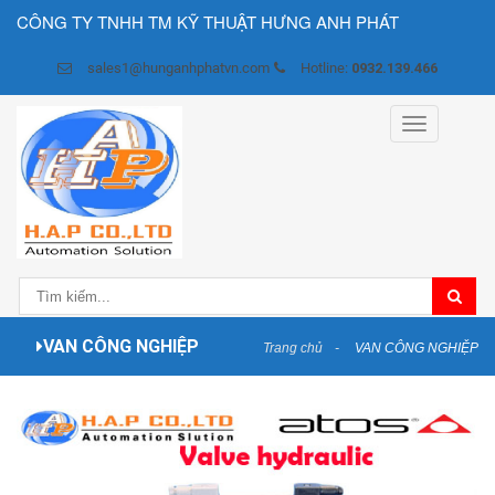
CÔNG TY TNHH TM KỸ THUẬT HƯNG ANH PHÁT
sales1@hunganhphatvn.com
Hotline:
0932.139.466
Toggle
navigation
VAN CÔNG NGHIỆP
Trang chủ
VAN CÔNG NGHIỆP