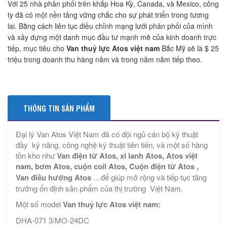
Với 25 nhà phân phối trên khắp Hoa Kỳ, Canada, và Mexico, công
ty đã có một nền tảng vững chắc cho sự phát triển trong tương
lai. Bằng cách liên tục điều chỉnh mạng lưới phân phối của mình
và xây dựng một danh mục đầu tư mạnh mẽ của kinh doanh trực
tiếp, mục tiêu cho
Van thuỷ lực Atos việt nam
Bắc Mỹ sẽ là $ 25
triệu trong doanh thu hàng năm và trong năm năm tiếp theo.
THÔNG TIN SẢN PHẨM
Đại lý Van Atos Việt Nam đã có đội ngủ cán bộ kỹ thuật
đầy kỹ năng, công nghệ kỹ thuật tiên tiến, và một số hàng
tồn kho như
Van điện từ Atos, xi lanh Atos, Atos việt
nam, bơm Atos, cuộn coil Atos, Cuộn điện từ Atos ,
Van điều hướng Atos
…để giúp mở rộng và tiếp tục tăng
trưởng ổn định sản phẩm của thị trường Việt Nam.
Một số model
Van thuỷ lực Atos việt nam:
DHA-071 3/MO-24DC