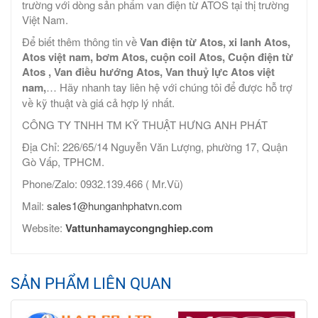
trường với dòng sản phẩm van điện từ ATOS tại thị trường
Việt Nam.
Để biết thêm thông tin về
Van điện từ Atos, xi lanh Atos,
Atos việt nam, bơm Atos, cuộn coil Atos, Cuộn điện từ
Atos , Van điều hướng Atos, Van thuỷ lực Atos việt
nam,
… Hãy nhanh tay liên hệ với chúng tôi để được hỗ trợ
về kỹ thuật và giá cả hợp lý nhất.
CÔNG TY TNHH TM KỸ THUẬT HƯNG ANH PHÁT
Địa Chỉ: 226/65/14 Nguyễn Văn Lượng, phường 17, Quận
Gò Vấp, TPHCM.
Phone/Zalo: 0932.139.466 ( Mr.Vũ)
Mail:
sales1@hunganhphatvn.com
Website:
Vattunhamaycongnghiep.com
SẢN PHẨM LIÊN QUAN