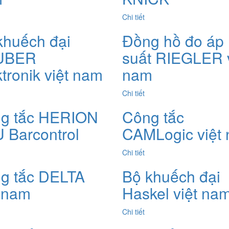
Chi tiết
khuếch đại
Đồng hồ đo áp
UBER
suất RIEGLER v
ktronik việt nam
nam
Chi tiết
g tắc HERION
Công tắc
 Barcontrol
CAMLogic việt
Chi tiết
g tắc DELTA
Bộ khuếch đại
t nam
Haskel việt na
Chi tiết