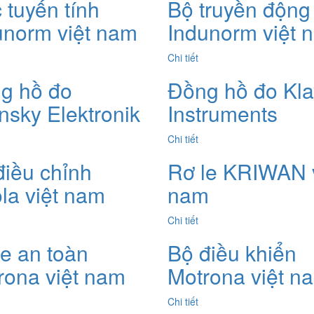
 tuyến tính
Bộ truyền động
unorm việt nam
Indunorm việt 
Chi tiết
g hồ đo
Đồng hồ đo Kla
nsky Elektronik
Instruments
Chi tiết
điều chỉnh
Rơ le KRIWAN v
ola việt nam
nam
Chi tiết
le an toàn
Bộ điều khiển
rona việt nam
Motrona việt n
Chi tiết