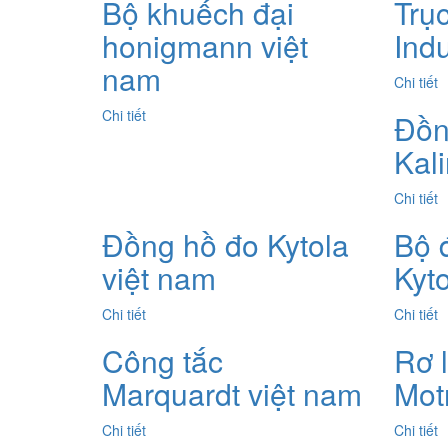
Bộ khuếch đại
Trục
honigmann việt
Ind
nam
Chi tiết
Chi tiết
Đồn
Kali
Chi tiết
Đồng hồ đo Kytola
Bộ 
việt nam
Kyt
Chi tiết
Chi tiết
Công tắc
Rơ 
Marquardt việt nam
Mot
Chi tiết
Chi tiết