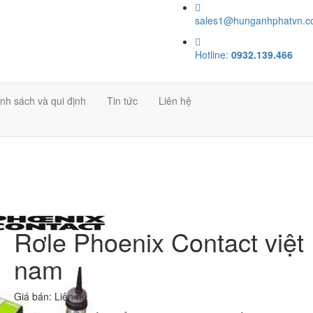
sales1@hunganhphatvn.
Hotline:
0932.139.466
nh sách và qui định
Tin tức
Liên hệ
Rơle Phoenix Contact việt
nam
Giá bán:
Liên hệ