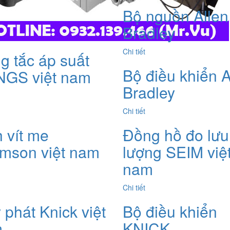
Bộ nguồn Allen
Bradley
Chi tiết
g tắc áp suất
Bộ điều khiển A
GS việt nam
Bradley
Chi tiết
h vít me
Đồng hồ đo lưu
mson việt nam
lượng SEIM việ
nam
Chi tiết
 phát Knick việt
Bộ điều khiển
m
KNICK