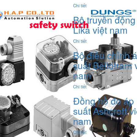
Chi tiết
Bộ truyền động
Lika việt nam
Chi tiết
Bộ điều chỉnh 
suất Bellofram v
nam
Chi tiết
Đồng hồ đo áp
suất Ashcroft vi
nam
Chi tiết