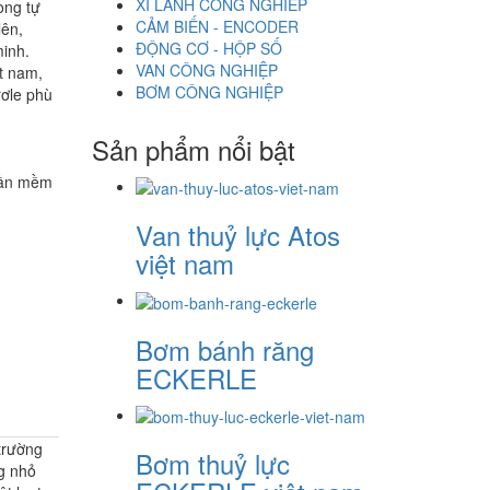
XI LANH CÔNG NGHIÊP
ong tự
CẢM BIẾN - ENCODER
lên,
ĐỘNG CƠ - HỘP SỐ
minh.
VAN CÔNG NGHIỆP
ệt nam,
BƠM CÔNG NGHIỆP
rơle phù
Sản phẩm nổi bật
phần mềm
Van thuỷ lực Atos
việt nam
Bơm bánh răng
ECKERLE
 trường
Bơm thuỷ lực
ng nhỏ