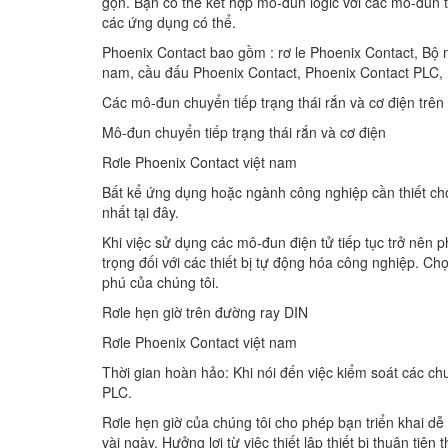
gọn. Bạn có thể kết hợp mô-đun logic với các mô-đun 
các ứng dụng có thể.
Phoenix Contact bao gồm : rơ le Phoenix Contact, Bộ n
nam, cầu đấu Phoenix Contact, Phoenix Contact PLC,
Các mô-đun chuyển tiếp trạng thái rắn và cơ điện trê
Mô-đun chuyển tiếp trạng thái rắn và cơ điện
Rơle Phoenix Contact việt nam
Bất kể ứng dụng hoặc ngành công nghiệp cần thiết cho 
nhất tại đây.
Khi việc sử dụng các mô-đun điện tử tiếp tục trở nên p
trọng đối với các thiết bị tự động hóa công nghiệp. C
phú của chúng tôi.
Rơle hẹn giờ trên đường ray DIN
Rơle Phoenix Contact việt nam
Thời gian hoàn hảo: Khi nói đến việc kiểm soát các chuỗ
PLC.
Rơle hẹn giờ của chúng tôi cho phép bạn triển khai dễ
vài ngày. Hưởng lợi từ việc thiết lập thiết bị thuận t