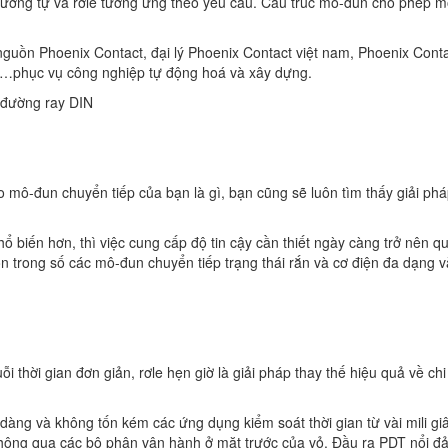
tương tự và rơle tương ứng theo yêu cầu. Cấu trúc mô-đun cho phép mộ
guồn Phoenix Contact, đại lý Phoenix Contact việt nam, Phoenix Conta
 …phục vụ công nghiệp tự động hoá và xây dựng.
n đường ray DIN
mô-đun chuyển tiếp của bạn là gì, bạn cũng sẽ luôn tìm thấy giải phá
hổ biến hơn, thì việc cung cấp độ tin cậy cần thiết ngày càng trở nên q
họn trong số các mô-đun chuyển tiếp trạng thái rắn và cơ điện đa dạng 
i thời gian đơn giản, rơle hẹn giờ là giải pháp thay thế hiệu quả về chi
 dàng và không tốn kém các ứng dụng kiểm soát thời gian từ vài mili gi
iện thông qua các bộ phận vận hành ở mặt trước của vỏ. Đầu ra PDT nổi 