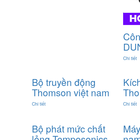
Côn
DUN
Chi tiết
Bộ truyền động
Kíc
Thomson việt nam
Tho
Chi tiết
Chi tiết
Bộ phát mức chất
Máy
lỏng Temposonics
na