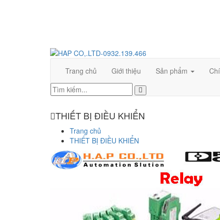
CÔNG TY TNHH TM KỸ THUẬT HƯNG ANH PHÁT
Trang chủ
Giới thiệu
Sản phẩm
Chí
THIẾT BỊ ĐIỀU KHIỂN
Trang chủ
THIẾT BỊ ĐIỀU KHIỂN