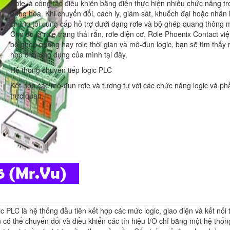
Rơle là công tắc điều khiển bằng điện thực hiện nhiều chức năng tr
động hóa. Khi chuyển đổi, cách ly, giám sát, khuếch đại hoặc nhân 
chúng tôi cung cấp hỗ trợ dưới dạng rơle và bộ ghép quang thông 
Cho dù là rơle trạng thái rắn, rơle điện cơ, Rơle Phoenix Contact vi
bộ ghép quang hay rơle thời gian và mô-đun logic, bạn sẽ tìm thấy 
hợp cho ứng dụng của mình tại đây.
Hệ thống chuyển tiếp logic PLC
Kết hợp các mô-đun rơle và tương tự với các chức năng logic và 
trực quan.
ic PLC là hệ thống đầu tiên kết hợp các mức logic, giao diện và kết nối
n có thể chuyển đổi và điều khiển các tín hiệu I/O chỉ bằng một hệ thố