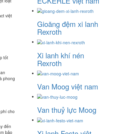
ECKERLE việt nam
t loạt
ct việt
Gioăng đệm xi lanh
Rexroth
Xi lanh khí nén
p tốt
Rexroth
uan
và phong
Van Moog việt nam
Van thuỷ lực Moog
 phí cho
ây đến
Xi lanh Festo việt
đảm bảo