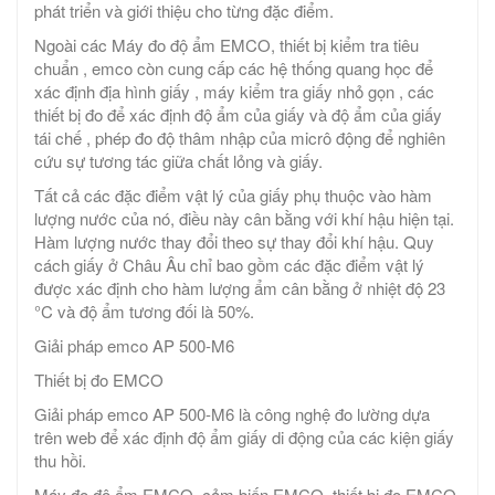
phát triển và giới thiệu cho từng đặc điểm.
Ngoài các Máy đo độ ẩm EMCO, thiết bị kiểm tra tiêu
chuẩn , emco còn cung cấp các hệ thống quang học để
xác định địa hình giấy , máy kiểm tra giấy nhỏ gọn , các
thiết bị đo để xác định độ ẩm của giấy và độ ẩm của giấy
tái chế , phép đo độ thâm nhập của micrô động để nghiên
cứu sự tương tác giữa chất lỏng và giấy.
Tất cả các đặc điểm vật lý của giấy phụ thuộc vào hàm
lượng nước của nó, điều này cân bằng với khí hậu hiện tại.
Hàm lượng nước thay đổi theo sự thay đổi khí hậu. Quy
cách giấy ở Châu Âu chỉ bao gồm các đặc điểm vật lý
được xác định cho hàm lượng ẩm cân bằng ở nhiệt độ 23
°C và độ ẩm tương đối là 50%.
Giải pháp emco AP 500-M6
Thiết bị đo EMCO
Giải pháp emco AP 500-M6 là công nghệ đo lường dựa
trên web để xác định độ ẩm giấy di động của các kiện giấy
thu hồi.
Máy đo độ ẩm EMCO, cảm biến EMCO, thiết bị đo EMCO,