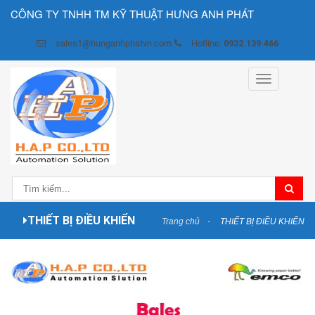
CÔNG TY TNHH TM KỸ THUẬT HƯNG ANH PHÁT
sales1@hunganhphatvn.com
Hotline:
0932.139.466
Toggle
navigation
THIẾT BỊ ĐIỀU KHIỂN
Trang chủ
THIẾT BỊ ĐIỀU KHIỂN