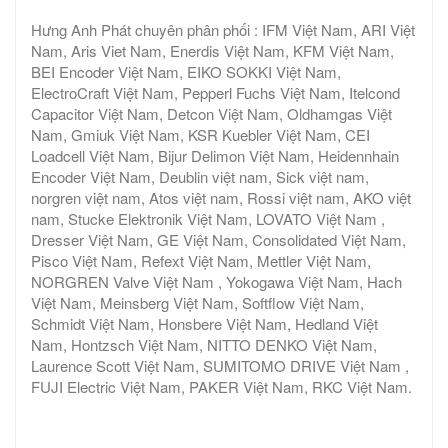
Hưng Anh Phát chuyên phân phối : IFM Việt Nam, ARI Việt
Nam, Aris Viet Nam, Enerdis Việt Nam, KFM Việt Nam,
BEI Encoder Việt Nam, EIKO SOKKI Việt Nam,
ElectroCraft Việt Nam, Pepperl Fuchs Việt Nam, Itelcond
Capacitor Việt Nam, Detcon Việt Nam, Oldhamgas Việt
Nam, Gmiuk Việt Nam, KSR Kuebler Việt Nam, CEI
Loadcell Việt Nam, Bijur Delimon Việt Nam, Heidennhain
Encoder Việt Nam, Deublin việt nam, Sick việt nam,
norgren việt nam, Atos việt nam, Rossi việt nam, AKO việt
nam, Stucke Elektronik Việt Nam, LOVATO Việt Nam ,
Dresser Việt Nam, GE Việt Nam, Consolidated Việt Nam,
Pisco Việt Nam, Refext Việt Nam, Mettler Việt Nam,
NORGREN Valve Việt Nam , Yokogawa Việt Nam, Hach
Việt Nam, Meinsberg Việt Nam, Softflow Việt Nam,
Schmidt Việt Nam, Honsbere Việt Nam, Hedland Việt
Nam, Hontzsch Việt Nam, NITTO DENKO Việt Nam,
Laurence Scott Việt Nam, SUMITOMO DRIVE Việt Nam ,
FUJI Electric Việt Nam, PAKER Việt Nam, RKC Việt Nam.