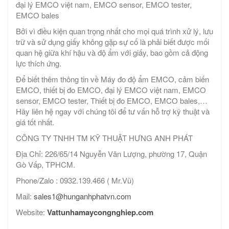
đại lý EMCO việt nam, EMCO sensor, EMCO tester,
EMCO bales
Bởi vì điều kiện quan trọng nhất cho mọi quá trình xử lý, lưu
trữ và sử dụng giấy không gặp sự cố là phải biết được mối
quan hệ giữa khí hậu và độ ẩm với giấy, bao gồm cả động
lực thích ứng.
Để biết thêm thông tin về Máy đo độ ẩm EMCO, cảm biến
EMCO, thiết bị đo EMCO, đại lý EMCO việt nam, EMCO
sensor, EMCO tester, Thiết bị đo EMCO, EMCO bales,…
Hãy liên hệ ngay với chúng tôi để tư vấn hỗ trợ kỹ thuật và
giá tốt nhất.
CÔNG TY TNHH TM KỸ THUẬT HƯNG ANH PHÁT
Địa Chỉ: 226/65/14 Nguyễn Văn Lượng, phường 17, Quận
Gò Vấp, TPHCM.
Phone/Zalo : 0932.139.466 ( Mr.Vũ)
Mail:
sales1@hunganhphatvn.com
Website:
Vattunhamaycongnghiep.com