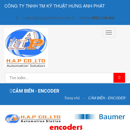
CÔNG TY TNHH TM KỸ THUẬT HƯNG ANH PHÁT
sales1@hunganhphatvn.com
Hotline:
0932.139.466
Toggle
navigation
CẢM BIẾN - ENCODER
Trang chủ
CẢM BIẾN - ENCODER