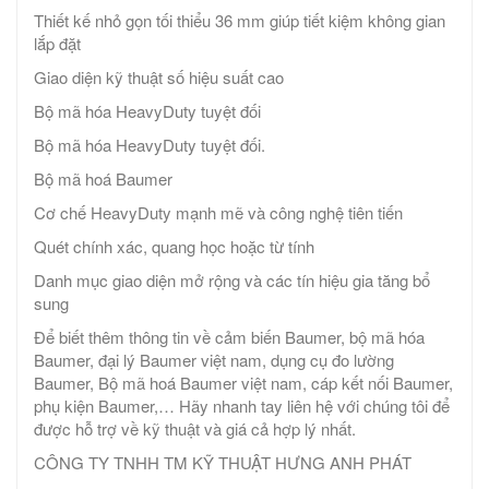
Thiết kế nhỏ gọn tối thiểu 36 mm giúp tiết kiệm không gian
lắp đặt
Giao diện kỹ thuật số hiệu suất cao
Bộ mã hóa HeavyDuty tuyệt đối
Bộ mã hóa HeavyDuty tuyệt đối.
Bộ mã hoá Baumer
Cơ chế HeavyDuty mạnh mẽ và công nghệ tiên tiến
Quét chính xác, quang học hoặc từ tính
Danh mục giao diện mở rộng và các tín hiệu gia tăng bổ
sung
Để biết thêm thông tin về cảm biến Baumer, bộ mã hóa
Baumer, đại lý Baumer việt nam, dụng cụ đo lường
Baumer, Bộ mã hoá Baumer việt nam, cáp kết nối Baumer,
phụ kiện Baumer,… Hãy nhanh tay liên hệ với chúng tôi để
được hỗ trợ về kỹ thuật và giá cả hợp lý nhất.
CÔNG TY TNHH TM KỸ THUẬT HƯNG ANH PHÁT