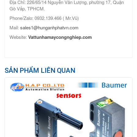
Địa Chỉ: 226/65/14 Nguyễn Văn Lượng, phường 17, Quận
Gò Vấp, TPHCM.
Phone/Zalo: 0932.139.466 ( Mr.Vũ)
Mail:
sales1@hunganhphatvn.com
Website:
Vattunhamaycongnghiep.com
SẢN PHẨM LIÊN QUAN