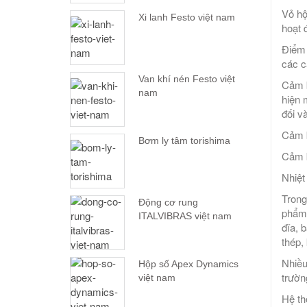
Vỏ hộ
Xi lanh Festo việt nam
hoạt 
Điểm 
các c
Van khí nén Festo việt
Cảm b
nam
hiện 
đối v
Cảm b
Bơm ly tâm torishima
Cảm b
Nhiệt
Trong
Động cơ rung
phẩm 
ITALVIBRAS việt nam
đĩa, 
thép,
Nhiều
Hộp số Apex Dynamics
trườn
việt nam
Hệ th