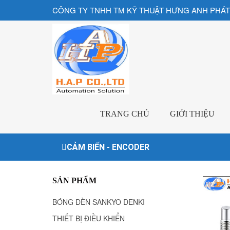
CÔNG TY TNHH TM KỸ THUẬT HƯNG ANH PHÁT
TRANG CHỦ
GIỚI THIỆU
CẢM BIẾN - ENCODER
SẢN PHẨM
BÓNG ĐÈN SANKYO DENKI
THIẾT BỊ ĐIỀU KHIỂN