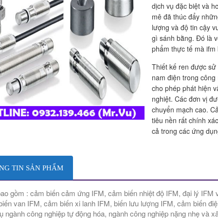
dịch vụ đặc biệt và 
mê đã thúc đẩy những
lượng và độ tin cậy v
gì sánh bằng. Đó là v
phẩm thực tế mà ifm
Thiết kế ren được sử
nam điện trong công 
cho phép phát hiện v
nghiệt. Các đơn vị đư
chuyển mạch cao. Cả
tiêu nền rất chính x
cả trong các ứng dụng
NG TIN SẢN PHẨM
ao gồm : cảm biến cảm ứng IFM, cảm biến nhiệt độ IFM, đại lý IFM 
biến van IFM, cảm biến xi lanh IFM, biến lưu lượng IFM, cảm biến 
ụ ngành công nghiệp tự động hóa, ngành công nghiệp nặng nhẹ và x