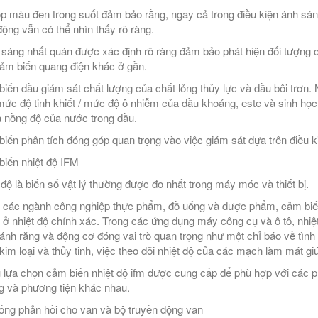
p màu đen trong suốt đảm bảo rằng, ngay cả trong điều kiện ánh sán
động vẫn có thể nhìn thấy rõ ràng.
sáng nhất quán được xác định rõ ràng đảm bảo phát hiện đối tượng c
ảm biến quang điện khác ở gần.
iến dầu giám sát chất lượng của chất lỏng thủy lực và dầu bôi trơn. 
mức độ tinh khiết / mức độ ô nhiễm của dầu khoáng, este và sinh h
à nồng độ của nước trong dầu.
iến phân tích đóng góp quan trọng vào việc giám sát dựa trên điều ki
iến nhiệt độ IFM
 độ là biến số vật lý thường được đo nhất trong máy móc và thiết bị.
 các ngành công nghiệp thực phẩm, đồ uống và dược phẩm, cảm biế
ở nhiệt độ chính xác. Trong các ứng dụng máy công cụ và ô tô, nhiệt
bánh răng và động cơ đóng vai trò quan trọng như một chỉ báo về tì
 kim loại và thủy tinh, việc theo dõi nhiệt độ của các mạch làm mát 
 lựa chọn cảm biến nhiệt độ ifm được cung cấp để phù hợp với các phạ
g và phương tiện khác nhau.
ống phản hồi cho van và bộ truyền động van