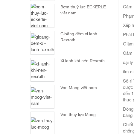
Cảm 
Bơm thuỷ lực ECKERLE
việt nam
Phạm 
Xếp h
Phát 
Gioăng đệm xi lanh
Rexroth
Giảm 
Cảm b
Xi lanh khí nén Rexroth
đại l
ifm c
Sê-ri
được 
Van Moog việt nam
đến 1
thực 
Dòng 
bằng 
Van thuỷ lực Moog
Chiết
chống