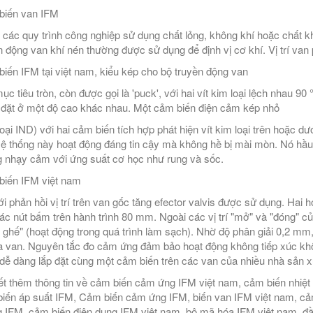
biến van IFM
 các quy trình công nghiệp sử dụng chất lỏng, không khí hoặc chất k
n động van khí nén thường được sử dụng để định vị cơ khí. Vị trí van
iến IFM tại việt nam, kiểu kép cho bộ truyền động van
ục tiêu tròn, còn được gọi là 'puck', với hai vít kim loại lệch nhau 90
đặt ở một độ cao khác nhau. Một cảm biến điện cảm kép nhỏ
oại IND) với hai cảm biến tích hợp phát hiện vít kim loại trên hoặc dướ
Hệ thống này hoạt động đáng tin cậy mà không hề bị mài mòn. Nó hầu
 nhạy cảm với ứng suất cơ học như rung và sốc.
iến IFM việt nam
ới phản hồi vị trí trên van gốc tăng efector valvis được sử dụng. Hai 
ác nút bấm trên hành trình 80 mm. Ngoài các vị trí "mở" và "đóng" củ
 ghế" (hoạt động trong quá trình làm sạch). Nhờ độ phân giải 0,2 mm,
ủa van. Nguyên tắc đo cảm ứng đảm bảo hoạt động không tiếp xúc k
dễ dàng lắp đặt cùng một cảm biến trên các van của nhiều nhà sản x
ết thêm thông tin về cảm biến cảm ứng IFM việt nam, cảm biến nhiệt 
iến áp suất IFM, Cảm biến cảm ứng IFM, biến van IFM việt nam, cảm
 IFM, cảm biến điện dung IFM việt nam, bộ mã hóa IFM việt nam, đ