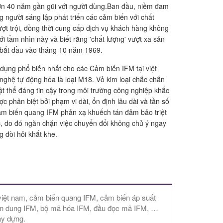
hơn 40 năm gần gũi với người dùng.Ban đầu, niềm đam
 người sáng lập phát triển các cảm biến với chất
ượt trội, đồng thời cung cấp dịch vụ khách hàng không
ới tầm nhìn này và biết rằng 'chất lượng' vượt xa sản
 bắt đầu vào tháng 10 năm 1969.
 dụng phổ biến nhất cho các Cảm biến IFM tại việt
nghệ tự động hóa là loại M18. Vỏ kim loại chắc chắn
ật thể đáng tin cậy trong môi trường công nghiệp khắc
ợc phân biệt bởi phạm vi dài, ổn định lâu dài và tần số
m biến quang IFM phản xạ khuếch tán đảm bảo triệt
ác, do đó ngăn chặn việc chuyển đổi không chủ ý ngay
 đòi hỏi khắt khe.
việt nam, cảm biến quang IFM, cảm biến áp suất
điện dung IFM, bộ mã hóa IFM, đầu đọc mã IFM, …
ây dựng.