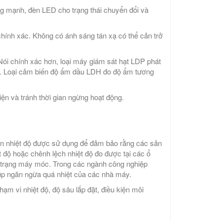
g mạnh, đèn LED cho trạng thái chuyển đổi và
hính xác. Không có ánh sáng tán xạ có thể cản trở
Nói chính xác hơn, loại máy giám sát hạt LDP phát
ọc. Loại cảm biến độ ẩm dầu LDH đo độ ẩm tương
ện và tránh thời gian ngừng hoạt động.
n nhiệt độ được sử dụng để đảm bảo rằng các sản
 độ hoặc chênh lệch nhiệt độ đo được tại các ổ
nh trạng máy móc. Trong các ngành công nghiệp
giúp ngăn ngừa quá nhiệt của các nhà máy.
m vi nhiệt độ, độ sâu lắp đặt, điều kiện môi