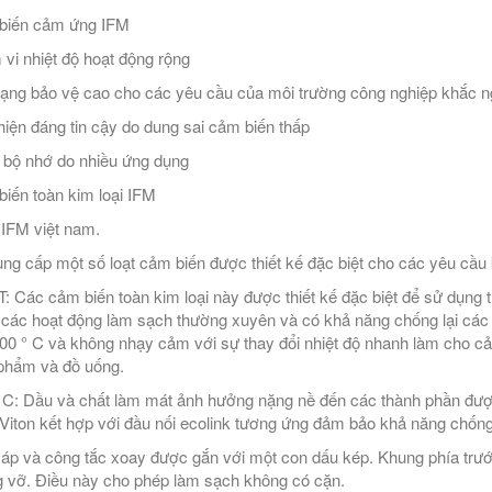
biến cảm ứng IFM
vi nhiệt độ hoạt động rộng
ạng bảo vệ cao cho các yêu cầu của môi trường công nghiệp khắc n
hiện đáng tin cậy do dung sai cảm biến thấp
bộ nhớ do nhiều ứng dụng
iến toàn kim loại IFM
ý IFM việt nam.
ung cấp một số loạt cảm biến được thiết kế đặc biệt cho các yêu cầu 
 T: Các cảm biến toàn kim loại này được thiết kế đặc biệt để sử dụng
các hoạt động làm sạch thường xuyên và có khả năng chống lại các c
00 ° C và không nhạy cảm với sự thay đổi nhiệt độ nhanh làm cho cả
phẩm và đồ uống.
C: Dầu và chất làm mát ảnh hưởng nặng nề đến các thành phần đượ
Viton kết hợp với đầu nối ecolink tương ứng đảm bảo khả năng chống
 áp và công tắc xoay được gắn với một con dấu kép. Khung phía tr
 vỡ. Điều này cho phép làm sạch không có cặn.