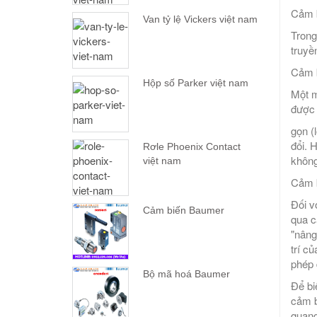
Cảm 
Van tỷ lệ Vickers việt nam
Trong
truyề
Cảm b
Hộp số Parker việt nam
Một m
được 
gọn (l
đổi. 
Rơle Phoenix Contact
không
việt nam
Cảm b
Đối v
Cảm biến Baumer
qua c
"nâng
trí c
phép 
Bộ mã hoá Baumer
Để bi
cảm b
quang