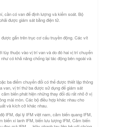
hí, cần có van để định lượng và kiểm soát. Bộ
 phải được giám sát bằng điện tử.
 ° được gắn trên trục cơ cấu truyền động. Các vít
i tùy thuộc vào vị trí van và do đó hai vị trí chuyển
 như có khả năng chống lại tác động bên ngoài và
hoặc ba điểm chuyển đổi có thể được thiết lập thông
a van, vị trí thứ ba được sử dụng để giám sát
 cảm biến phát hiện những thay đổi dù rất nhỏ ở vị
hông mài mòn. Các bộ điều hợp khác nhau cho
uất và kích cỡ khác nhau.
độ IFM, đại lý IFM việt nam, cảm biến quang IFM,
 biến xi lanh IFM, biến lưu lượng IFM, Cảm biến
ầu đọc mã IFM,… Hãy nhanh tay liên hệ với chúng