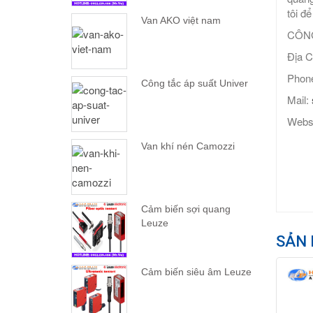
tôi đ
Van AKO việt nam
CÔNG
Địa C
Phone
Công tắc áp suất Univer
Mail:
Webs
Van khí nén Camozzi
Cảm biến sợi quang
Leuze
SẢN 
Cảm biến siêu âm Leuze