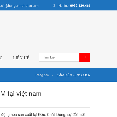
les1@hunganhphatvn.com
Hotline:
0932.139.466
ỨC
LIÊN HỆ
Trang chủ
CẢM BIẾN - ENCODER
M tại việt nam
 động hóa sản xuất tại Đức. Chất lượng, sự đổi mới,