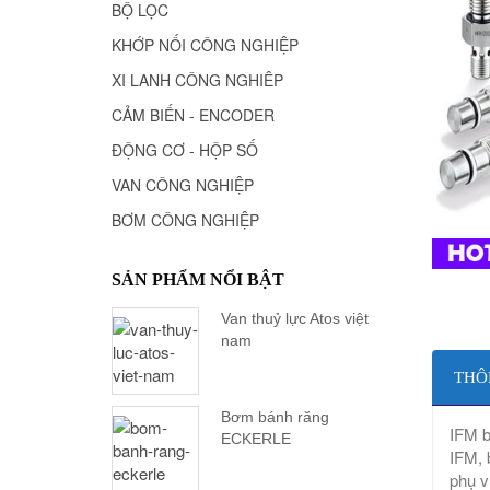
BỘ LỌC
KHỚP NỐI CÔNG NGHIỆP
XI LANH CÔNG NGHIÊP
CẢM BIẾN - ENCODER
ĐỘNG CƠ - HỘP SỐ
VAN CÔNG NGHIỆP
BƠM CÔNG NGHIỆP
SẢN PHẨM NỔI BẬT
Van thuỷ lực Atos việt
nam
THÔ
Bơm bánh răng
IFM b
ECKERLE
IFM, 
phụ v