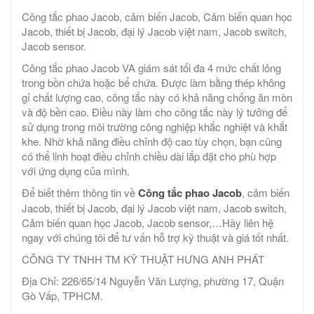
Công tắc phao Jacob, cảm biến Jacob, Cảm biến quan học
Jacob, thiết bị Jacob, đại lý Jacob việt nam, Jacob switch,
Jacob sensor.
Công tắc phao Jacob VA giám sát tối đa 4 mức chất lỏng
trong bồn chứa hoặc bể chứa. Được làm bằng thép không
gỉ chất lượng cao, công tắc này có khả năng chống ăn mòn
và độ bền cao. Điều này làm cho công tắc này lý tưởng để
sử dụng trong môi trường công nghiệp khắc nghiệt và khắt
khe. Nhờ khả năng điều chỉnh độ cao tùy chọn, bạn cũng
có thể linh hoạt điều chỉnh chiều dài lắp đặt cho phù hợp
với ứng dụng của mình.
Để biết thêm thông tin về
Công tắc phao Jacob
, cảm biến
Jacob, thiết bị Jacob, đại lý Jacob việt nam, Jacob switch,
Cảm biến quan học Jacob, Jacob sensor,…Hãy liên hệ
ngay với chúng tôi để tư vấn hỗ trợ kỹ thuật và giá tốt nhất.
CÔNG TY TNHH TM KỸ THUẬT HƯNG ANH PHÁT
Địa Chỉ: 226/65/14 Nguyễn Văn Lượng, phường 17, Quận
Gò Vấp, TPHCM.