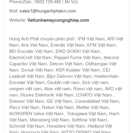
Phone/Zalo : 0932.139.466 ( Mr.Vũ)
Mail:
sales1@hunganhphatvn.com
Website:
Vattunhamaycongnghiep.com
Hưng Anh Phát chuyên phân phối : IFM Việt Nam, ARI Việt
Nam, Aris Viet Nam, Enerdis Việt Nam, KFM Việt Nam,
BEI Encoder Việt Nam, EIKO SOKKI Việt Nam,
ElectroCraft Việt Nam, Pepperl Fuchs Việt Nam, Itelcond
Capacitor Việt Nam, Detcon Việt Nam, Oldhamgas Việt
Nam, Gmiuk Việt Nam, KSR Kuebler Việt Nam, CEI
Loadcell Việt Nam, Bijur Delimon Việt Nam, Heidennhain
Encoder Việt Nam, Deublin việt nam, Sick việt nam,
norgren việt nam, Atos việt nam, Rossi việt nam, AKO việt
nam, Stucke Elektronik Việt Nam, LOVATO Việt Nam ,
Dresser Việt Nam, GE Việt Nam, Consolidated Việt Nam,
Pisco Việt Nam, Refext Việt Nam, Mettler Việt Nam,
NORGREN Valve Việt Nam , Yokogawa Việt Nam, Hach
Việt Nam, Meinsberg Việt Nam, Softflow Việt Nam,
Schmidt Việt Nam, Honsbere Việt Nam, Hedland Việt
Nam, Hontzsch Việt Nam, NITTO DENKO Việt Nam,