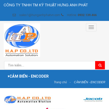
CÔNG TY TNHH TM KỸ THUẬT HƯNG ANH PHÁT
sales1@hunganhphatvn.com
Hotline:
0932.139.466
Toggle
navigation
CẢM BIẾN - ENCODER
Trang chủ
CẢM BIẾN - ENCODER