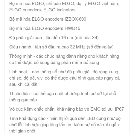
Bộ mã hóa ELGO, chỉ báo ELGO, đại lý ELGO việt nam,
ELGO encoders, ELGO indicators
Bộ mã hóa ELGO encoders IZBOX-600
Bộ mã hóa ELGO encoders HWD15
Độ phân giải cao - lên đến 16 nm (mã hóa X4)
Siêu nhanh - tần số đầu ra cao 32 MHz (số đếm/giây)
Thông minh - các chức năng dành riêng cho khách hàng
có thể được bổ sung bằng phần mềm bổ sung
Linh hoạt - các thông số như độ phân giải, độ rộng xung
chỉ số, độ trễ, v.v. có thể được cấu hình qua cáp ngay cả
sau khi cài đặt
Thuận tiện - có thể cập nhật chương trình cơ sở tại chỗ
thông qua cáp
Vỏ đúc kẽm chắc chắn, khả năng bảo vệ EMC tối ưu, IP67
Tính khả dụng cao - hiển thị lỗi qua đèn LED cũng như bộ
nhớ lỗi tích hợp giúp tăng tốc tìm kiếm sự cố và rút ngắn
thời gian chết