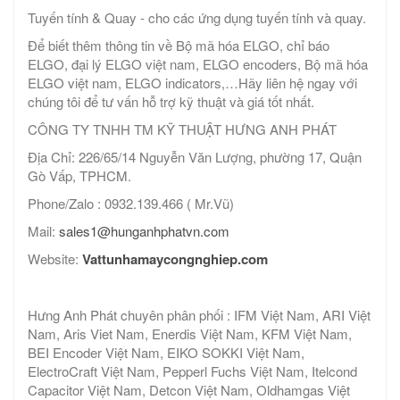
Tuyến tính & Quay - cho các ứng dụng tuyến tính và quay.
Để biết thêm thông tin về Bộ mã hóa ELGO, chỉ báo
ELGO, đại lý ELGO việt nam, ELGO encoders, Bộ mã hóa
ELGO việt nam, ELGO indicators,…Hãy liên hệ ngay với
chúng tôi để tư vấn hỗ trợ kỹ thuật và giá tốt nhất.
CÔNG TY TNHH TM KỸ THUẬT HƯNG ANH PHÁT
Địa Chỉ: 226/65/14 Nguyễn Văn Lượng, phường 17, Quận
Gò Vấp, TPHCM.
Phone/Zalo : 0932.139.466 ( Mr.Vũ)
Mail:
sales1@hunganhphatvn.com
Website:
Vattunhamaycongnghiep.com
Hưng Anh Phát chuyên phân phối : IFM Việt Nam, ARI Việt
Nam, Aris Viet Nam, Enerdis Việt Nam, KFM Việt Nam,
BEI Encoder Việt Nam, EIKO SOKKI Việt Nam,
ElectroCraft Việt Nam, Pepperl Fuchs Việt Nam, Itelcond
Capacitor Việt Nam, Detcon Việt Nam, Oldhamgas Việt