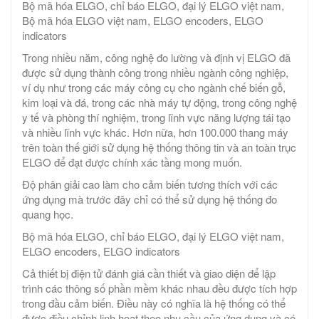
Bộ mã hóa ELGO, chỉ báo ELGO, đại lý ELGO việt nam,
Bộ mã hóa ELGO việt nam, ELGO encoders, ELGO
indicators
Trong nhiều năm, công nghệ đo lường và định vị ELGO đã
được sử dụng thành công trong nhiều ngành công nghiệp,
ví dụ như trong các máy công cụ cho ngành chế biến gỗ,
kim loại và đá, trong các nhà máy tự động, trong công nghệ
y tế và phòng thí nghiệm, trong lĩnh vực năng lượng tái tạo
và nhiều lĩnh vực khác. Hơn nữa, hơn 100.000 thang máy
trên toàn thế giới sử dụng hệ thống thông tin và an toàn trục
ELGO để đạt được chính xác tầng mong muốn.
Độ phân giải cao làm cho cảm biến tương thích với các
ứng dụng mà trước đây chỉ có thể sử dụng hệ thống đo
quang học.
Bộ mã hóa ELGO, chỉ báo ELGO, đại lý ELGO việt nam,
ELGO encoders, ELGO indicators
Cả thiết bị điện tử đánh giá cần thiết và giao diện để lập
trình các thông số phần mềm khác nhau đều được tích hợp
trong đầu cảm biến. Điều này có nghĩa là hệ thống có thể
được điều chỉnh linh hoạt theo nhu cầu của ứng dụng và có