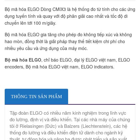
Bộ mã hóa ELGO Dòng CMIX3 là hệ thống đo từ tính cho các ứng
dụng tuyến tính và quay với độ phân giải cao nhất và tốc độ di
chuyển lên tới 100 m/giây.
Bộ mã hóa ELGO gia tăng cho phép đo không tiếp xúc và không
hao mòn, đồng thời là giải pháp thay thế tiết kiệm chi phí cho
nhiều yêu cầu và ứng dụng của máy móc.
Bộ mã hóa ELGO
, chỉ báo ELGO, đại lý ELGO việt nam, ELGO
encoders, Bộ mã hóa ELGO việt nam, ELGO indicators.
THÔNG TIN SẢN PHẨM
Tập đoàn ELGO có nhiều năm kinh nghiệm trong lĩnh vực
đo lường, định vị và điều khiển. Tại các nhà máy của chúng
tôi ở Rielasingen (Đức) và Balzers (Liechtenstein), các hệ
thống đo lường và điều khiển điện tử dành cho ngành kỹ
thuật, tự động hóa và nâng hạ được phát triển và sản xuất.