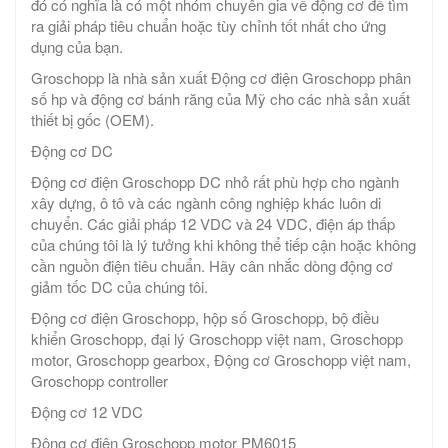
đó có nghĩa là có một nhóm chuyên gia về động cơ để tìm
ra giải pháp tiêu chuẩn hoặc tùy chỉnh tốt nhất cho ứng
dụng của bạn.
Groschopp là nhà sản xuất Động cơ điện Groschopp phân
số hp và động cơ bánh răng của Mỹ cho các nhà sản xuất
thiết bị gốc (OEM).
Động cơ DC
Động cơ điện Groschopp DC nhỏ rất phù hợp cho ngành
xây dựng, ô tô và các ngành công nghiệp khác luôn di
chuyển. Các giải pháp 12 VDC và 24 VDC, điện áp thấp
của chúng tôi là lý tưởng khi không thể tiếp cận hoặc không
cần nguồn điện tiêu chuẩn. Hãy cân nhắc dòng động cơ
giảm tốc DC của chúng tôi.
Động cơ điện Groschopp, hộp số Groschopp, bộ điều
khiển Groschopp, đại lý Groschopp việt nam, Groschopp
motor, Groschopp gearbox, Động cơ Groschopp việt nam,
Groschopp controller
Động cơ 12 VDC
Động cơ điện Groschopp motor PM6015