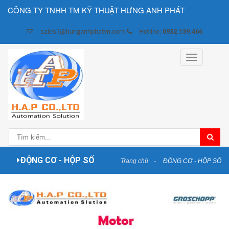
CÔNG TY TNHH TM KỸ THUẬT HƯNG ANH PHÁT
sales1@hunganhphatvn.com
Hotline:
0932.139.466
Toggle
navigation
ĐỘNG CƠ - HỘP SỐ
Trang chủ
ĐỘNG CƠ - HỘP SỐ