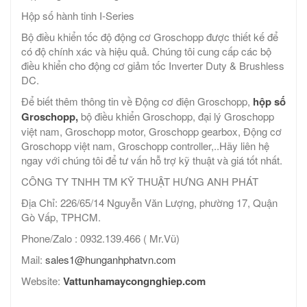
Hộp số hành tinh I-Series
Bộ điều khiển tốc độ động cơ Groschopp được thiết kế để
có độ chính xác và hiệu quả. Chúng tôi cung cấp các bộ
điều khiển cho động cơ giảm tốc Inverter Duty & Brushless
DC.
Để biết thêm thông tin về Động cơ điện Groschopp,
hộp số
Groschopp,
bộ điều khiển Groschopp, đại lý Groschopp
việt nam, Groschopp motor, Groschopp gearbox, Động cơ
Groschopp việt nam, Groschopp controller,..Hãy liên hệ
ngay với chúng tôi để tư vấn hỗ trợ kỹ thuật và giá tốt nhất.
CÔNG TY TNHH TM KỸ THUẬT HƯNG ANH PHÁT
Địa Chỉ: 226/65/14 Nguyễn Văn Lượng, phường 17, Quận
Gò Vấp, TPHCM.
Phone/Zalo : 0932.139.466 ( Mr.Vũ)
Mail:
sales1@hunganhphatvn.com
Website:
Vattunhamaycongnghiep.com