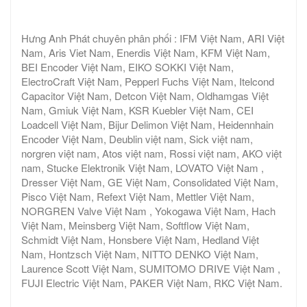
Hưng Anh Phát chuyên phân phối : IFM Việt Nam, ARI Việt
Nam, Aris Viet Nam, Enerdis Việt Nam, KFM Việt Nam,
BEI Encoder Việt Nam, EIKO SOKKI Việt Nam,
ElectroCraft Việt Nam, Pepperl Fuchs Việt Nam, Itelcond
Capacitor Việt Nam, Detcon Việt Nam, Oldhamgas Việt
Nam, Gmiuk Việt Nam, KSR Kuebler Việt Nam, CEI
Loadcell Việt Nam, Bijur Delimon Việt Nam, Heidennhain
Encoder Việt Nam, Deublin việt nam, Sick việt nam,
norgren việt nam, Atos việt nam, Rossi việt nam, AKO việt
nam, Stucke Elektronik Việt Nam, LOVATO Việt Nam ,
Dresser Việt Nam, GE Việt Nam, Consolidated Việt Nam,
Pisco Việt Nam, Refext Việt Nam, Mettler Việt Nam,
NORGREN Valve Việt Nam , Yokogawa Việt Nam, Hach
Việt Nam, Meinsberg Việt Nam, Softflow Việt Nam,
Schmidt Việt Nam, Honsbere Việt Nam, Hedland Việt
Nam, Hontzsch Việt Nam, NITTO DENKO Việt Nam,
Laurence Scott Việt Nam, SUMITOMO DRIVE Việt Nam ,
FUJI Electric Việt Nam, PAKER Việt Nam, RKC Việt Nam.