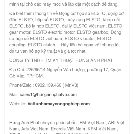
minh tại chỗ các máy móc và lắp đặt một cách dễ dàng.
Để biết thêm thông tin về Động cơ hộp số ELSTO, động cơ
điện ELSTO, hộp số ELSTO, máy rung ELSTO, khớp nối
ELSTO, bộ ly hợp ELSTO, đại lý ELSTO việt nam, ELSTO
gear motor, ELSTO electric motor, ELSTO gearbox, Động
cơ hộp số ELSTO việt nam, ELSTO vibrator, ELSTO
coupling, ELSTO clutch,…Hãy liên hệ ngay với chúng tôi
để tư vấn hỗ trợ kỹ thuật và giá tốt nhất.
CÔNG TY TNHH TM KỸ THUẬT HƯNG ANH PHÁT
Địa Chỉ: 226/65/14 Nguyễn Văn Lượng, phường 17, Quận
Gò Vấp, TPHCM.
Phone/Zalo : 0932.139.466 ( Mr.Vũ)
Mail:
sales1@hunganhphatvn.com
Website:
Vattunhamaycongnghiep.com
Hưng Anh Phát chuyên phân phối : IFM Việt Nam, ARI Việt
Nam, Aris Viet Nam, Enerdis Việt Nam, KFM Việt Nam,