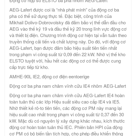
Động cơ hộp số ELSTO ba pha nhôm AEG-Lafert
AEG-Lafert được coi là “nhà phát minh” của động cơ ba
pha có thể sử dụng thực tế. Đặc biệt, công trình của
Mikhail Dolivo-Dobrovolsky đã đảm bảo vị thế dẫn đầu cho
AEG vào thế kỷ 19 và đầu thế kỷ 20 trong lĩnh vực động cơ
và thiết bị điện. Chương trình động cơ hiện tại vẫn tuân theo
truyền thống cải tiến và chất lượng này. Do đó, với động cơ
AEG-Lafert, bạn được đảm bảo hiệu suất tiên tiến nhất
trong phạm vi công suất từ ​​0,09 đến 22 kW. Nhờ vị thế kho
ELSTO tuyệt vời, hầu hết các động cơ có thể được cung
cấp trực tiếp từ kho.
AMHE-90L IE2, động cơ điện eentoerige
Động cơ ba pha nam châm vĩnh cửu IE4 nhôm AEG-Lafert
Động cơ ba pha nam châm vĩnh cửu AEG-Lafert IE4 hoàn
toàn tuân thủ các lớp Hiệu suất siêu cao cấp IE4 và IE5.
Nhờ thiết kế rô-to tiên tiến, các động cơ PM này mang lại
hiệu suất cao nhất trong phạm vi công suất từ ​​0,37 đến 30
kW. Mặc dù có nguyên lý xây dựng khác nhau, kích thước
động cơ hoàn toàn tuân thủ IEC. Phiên bản HPI của động
cơ PM có bộ biến tần tích hợp, cho phép điều khiển thông