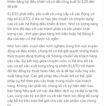
khiển bằng bộ điều khiển và có dải công suất từ ​​0,25 đến
90 kW.
ELSTO phát triển, sản xuất và cung cấp cả các Động cơ
hộp số ELSTO, ổ đĩa cơ học tiêu chuẩn và chuyên dụng
cao và các hệ thống điều khiển đi kèm. Nhờ có lượng hàng
tồn kho dồi dào với các thành phần và sản phẩm chất
lượng cao , thời gian giao hàng linh kiện hoặc hệ thống ổ
đĩa của bạn có thể được rút ngắn.
Nhờ hơn năm mươi năm kinh nghiệm trong lĩnh vực truyền
động và điều khiển, chúng tôi có thể giải quyết những thách
thức truyền động thường rất "không chuẩn" do khách hàng
yêu cầu. Sự kết hợp giữa chuyên môn, vị thế kho tốt và
các cơ sở sản xuất trong công ty khiến ELSTO trở thành
đối tác đồng kỹ thuật hoàn hảo, dù là để tạo mẫu hay sản
xuất hàng loạt. Các giải pháp tiêu chuẩn khi có thể, giải
pháp cụ thể theo yêu cầu hoặc mong muốn của khách
hàng. Không cần phải nói, chúng tôi có sự hiện diện sau
bán hàng hiệu quả với các địa điểm dịch vụ và đại tu tại Hà
Lan, cùng các kỹ sư dịch vụ và vận hành lưu động để cung
cấp hỗ trợ trên toàn thế giới cho các sản phẩm của chúng
tôi.