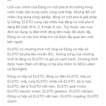
Lĩnh vực chính của Động cơ một pha là thị trường trong
nước hoặc bán trong nước công suất thấp. Nhưng đối với
nhiều ứng dụng công nghiệp, động cơ một pha là giải pháp
lý tưởng. ELSTO cung cấp nhiều loại động cơ một pha ở
dạng B5 hoặc B14, 2, 4 hoặc 6 cực. Tùy thuộc vào mục
đích sử dụng, tụ điện khởi động đơn hoặc đôi được lắp.
Động cơ có cấu trúc khép kín và được lắp quạt làm mát
bên ngoài.
ELSTO có chương trình mở rộng về Động cơ hộp số
ELSTO ba pha tiêu chuẩn IEC. Xương sống của chương
trình là động cơ ELSTO có giá cả cạnh tranh. Chương trình
được hoàn thiện với động cơ ba pha nhôm từ AEG-Lafert
và Bonfiglioli.
Động cơ hộp số ELSTO, động cơ điện ELSTO, hộp số
ELSTO, máy rung ELSTO, khớp nối ELSTO, bộ ly hợp
ELSTO, đại lý ELSTO việt nam, ELSTO gear motor,
ELSTO electric motor, ELSTO gearbox, ELSTO vibrator,
Động cơ hộp số ELSTO việt nam, ELSTO coupling, ELSTO
clutch