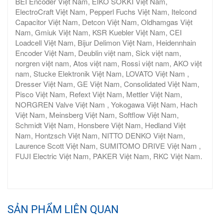
BEI Encoder Việt Nam, EIKO SOKKI Việt Nam,
ElectroCraft Việt Nam, Pepperl Fuchs Việt Nam, Itelcond
Capacitor Việt Nam, Detcon Việt Nam, Oldhamgas Việt
Nam, Gmiuk Việt Nam, KSR Kuebler Việt Nam, CEI
Loadcell Việt Nam, Bijur Delimon Việt Nam, Heidennhain
Encoder Việt Nam, Deublin việt nam, Sick việt nam,
norgren việt nam, Atos việt nam, Rossi việt nam, AKO việt
nam, Stucke Elektronik Việt Nam, LOVATO Việt Nam ,
Dresser Việt Nam, GE Việt Nam, Consolidated Việt Nam,
Pisco Việt Nam, Refext Việt Nam, Mettler Việt Nam,
NORGREN Valve Việt Nam , Yokogawa Việt Nam, Hach
Việt Nam, Meinsberg Việt Nam, Softflow Việt Nam,
Schmidt Việt Nam, Honsbere Việt Nam, Hedland Việt
Nam, Hontzsch Việt Nam, NITTO DENKO Việt Nam,
Laurence Scott Việt Nam, SUMITOMO DRIVE Việt Nam ,
FUJI Electric Việt Nam, PAKER Việt Nam, RKC Việt Nam.
SẢN PHẨM LIÊN QUAN