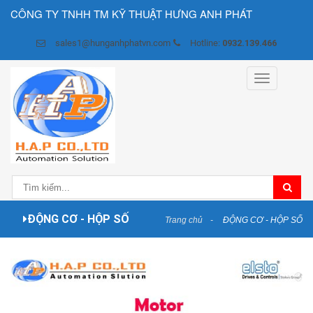
CÔNG TY TNHH TM KỸ THUẬT HƯNG ANH PHÁT
sales1@hunganhphatvn.com
Hotline:
0932.139.466
Toggle
navigation
ĐỘNG CƠ - HỘP SỐ
Trang chủ
ĐỘNG CƠ - HỘP SỐ