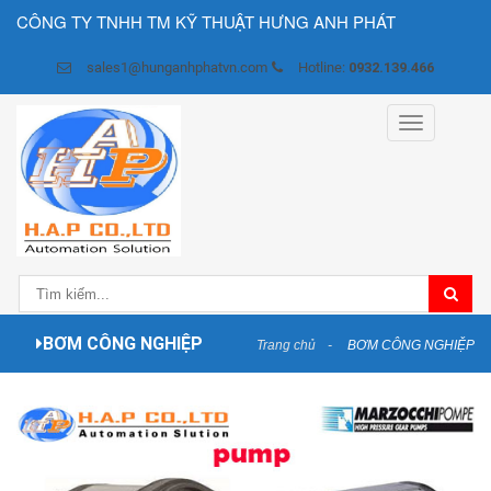
CÔNG TY TNHH TM KỸ THUẬT HƯNG ANH PHÁT
sales1@hunganhphatvn.com
Hotline:
0932.139.466
Toggle
navigation
BƠM CÔNG NGHIỆP
Trang chủ
BƠM CÔNG NGHIỆP