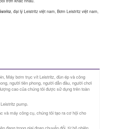
 bôi trơn khác nhau.
stritz
, đại lý Leistritz việt nam, Bơm Leistritz việt nam,
in, Máy bơm trục vít Leistritz, đùn ép và công
ong, người tiên phong, người dẫn đầu, người chơi
 lượng cao của chúng tôi được sử dụng trên toàn
 Leistritz pump.
xác và máy công cụ, chúng tôi tạo ra cơ hội cho
n đang trong giai đoạn chuyển đổi, từ bỏ nhiên