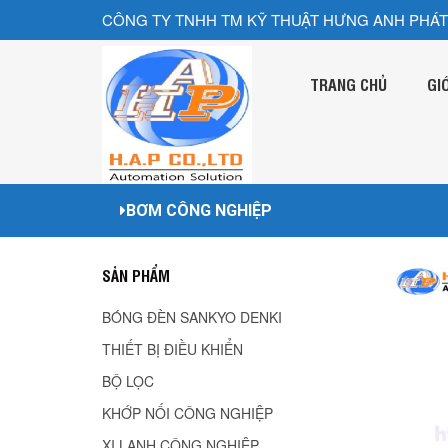
CÔNG TY TNHH TM KỸ THUẬT HƯNG ANH PHÁT
TRANG CHỦ
GI
BƠM CÔNG NGHIỆP
SẢN PHẨM
BÓNG ĐÈN SANKYO DENKI
THIẾT BỊ ĐIỀU KHIỂN
BỘ LỌC
KHỚP NỐI CÔNG NGHIỆP
XI LANH CÔNG NGHIÊP