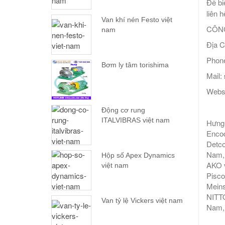
Để bi
liên h
Van khí nén Festo việt
CÔNG
nam
Địa C
Phone
Bơm ly tâm torishima
Mail:
Webs
Động cơ rung
ITALVIBRAS việt nam
Hưng 
Encod
Detco
Nam, 
Hộp số Apex Dynamics
AKO v
việt nam
Pisco
Meins
NITTO
Van tỷ lệ Vickers việt nam
Nam,