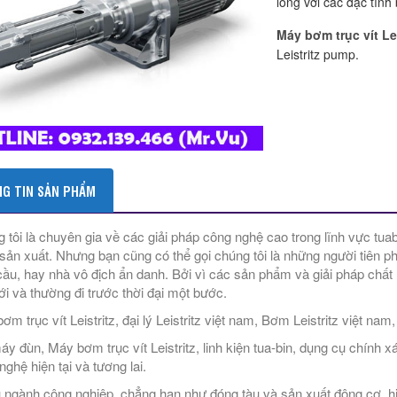
lỏng với các đặc tính
Máy bơm trục vít Lei
Leistritz pump.
G TIN SẢN PHẨM
 tôi là chuyên gia về các giải pháp công nghệ cao trong lĩnh vực tuab
sản xuất. Nhưng bạn cũng có thể gọi chúng tôi là những người tiên ph
cầu, hay nhà vô địch ẩn danh. Bởi vì các sản phẩm và giải pháp chất
iới và thường đi trước thời đại một bước.
m trục vít Leistritz, đại lý Leistritz việt nam, Bơm Leistritz việt nam,
áy đùn, Máy bơm trục vít Leistritz, linh kiện tua-bin, dụng cụ chính 
nghệ hiện tại và tương lai.
 ngành công nghiệp, chẳng hạn như đóng tàu và sản xuất động cơ, hiệ