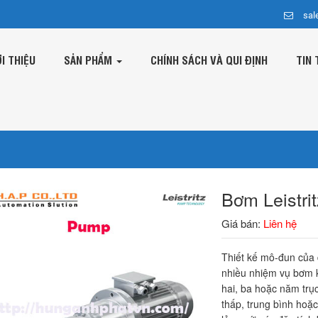
sal
ỚI THIỆU
SẢN PHẨM
CHÍNH SÁCH VÀ QUI ĐỊNH
TIN 
Bơm Leistri
Giá bán:
Liên hệ
Thiết kế mô-đun của 
nhiều nhiệm vụ bơm 
hai, ba hoặc năm trụ
thấp, trung bình hoặ