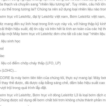
hóa thạch và chuyển sang "nhiên liệu tương lai". Tuy nhiên, câu hỏi lớn
 ưu thế trong tương lai? Chúng ta nên sử dụng loại nhiên liệu nào tron
m trục vít Leistritz, đại lý Leistritz việt nam, Bơm Leistritz việt nam,
ritz mang đến sự linh hoạt trong lĩnh vực này và, với hàng thập kỷ ki
cải thiện hiệu suất, độ tin cậy và trên hết là tính an toàn của các hệ 
cấp một Máy bơm trục vít Leistritz đơn cho tất cả các loại "nhiên liệu
 liệu sinh học
ol
iac
 liệu có điểm chớp cháy thấp (LFO, LP)
 (LOHC)...
ORE là máy bơm tiên tiến của chúng tôi, thực sự mang lại: Máy bơm
ể thay thế được, đã được cấp bằng sáng chế, đảm bảo hiệu suất cao liê
ượt trội trong quá trình lắp đặt.
ơm trục vít Leistritz, Bơm trục vít dòng Leistritz L3 là loại bơm dịch 
Chúng được sử dụng để bơm chất bôi trơn không chứa thành phần m