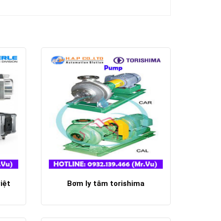
iệt
Bơm ly tâm torishima
Chi tiết