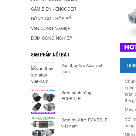
CẢM BIẾN - ENCODER
ĐỘNG CƠ - HỘP SỐ
VAN CÔNG NGHIỆP
BƠM CÔNG NGHIỆP
SẢN PHẨM NỔI BẬT
THÔN
Van thuỷ lực Atos việt
nam
Chúng
nghệ 
Bơm bánh răng
toàn 
ECKERLE
thế g
Máy bơ
Với m
Bơm thuỷ lực ECKERLE
công 
việt nam
Nhiều