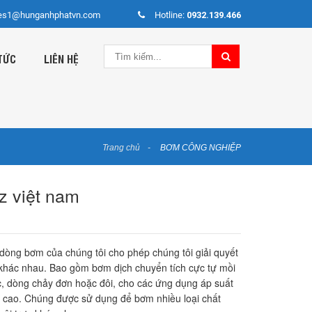
es1@hunganhphatvn.com
Hotline:
0932.139.466
TỨC
LIÊN HỆ
Trang chủ
BƠM CÔNG NGHIỆP
tz việt nam
dòng bơm của chúng tôi cho phép chúng tôi giải quyết
khác nhau. Bao gồm bơm dịch chuyển tích cực tự mồi
c, dòng chảy đơn hoặc đôi, cho các ứng dụng áp suất
c cao. Chúng được sử dụng để bơm nhiều loại chất