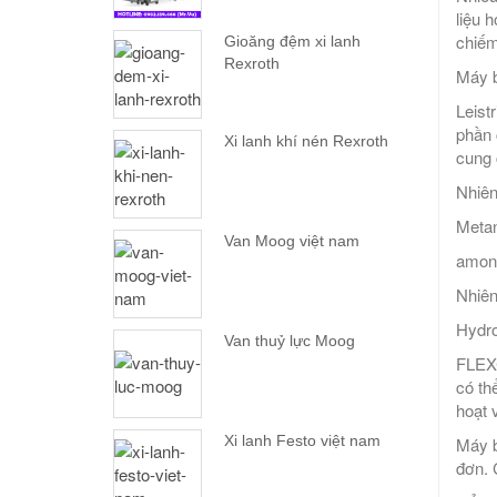
liệu 
chiếm
Gioăng đệm xi lanh
Rexroth
Máy bơ
Leist
phần 
Xi lanh khí nén Rexroth
cung 
Nhiên
Metan
Van Moog việt nam
amon
Nhiên
Hydro
Van thuỷ lực Moog
FLEXC
có th
hoạt v
Xi lanh Festo việt nam
Máy b
đơn. 