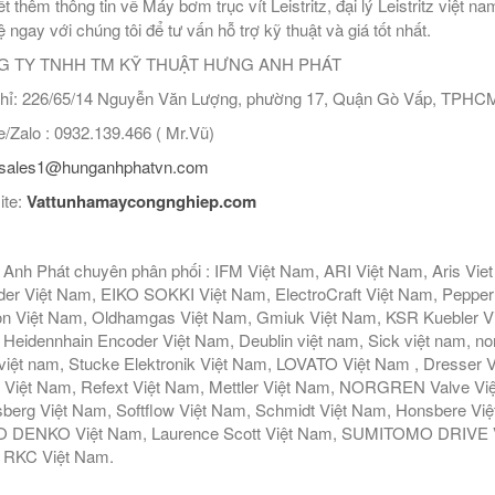
ết thêm thông tin về Máy bơm trục vít Leistritz, đại lý Leistritz việt n
ệ ngay với chúng tôi để tư vấn hỗ trợ kỹ thuật và giá tốt nhất.
 TY TNHH TM KỸ THUẬT HƯNG ANH PHÁT
hỉ: 226/65/14 Nguyễn Văn Lượng, phường 17, Quận Gò Vấp, TPHC
/Zalo : 0932.139.466 ( Mr.Vũ)
sales1@hunganhphatvn.com
ite:
Vattunhamaycongnghiep.com
Anh Phát chuyên phân phối : IFM Việt Nam, ARI Việt Nam, Aris Vie
er Việt Nam, EIKO SOKKI Việt Nam, ElectroCraft Việt Nam, Pepperl
n Việt Nam, Oldhamgas Việt Nam, Gmiuk Việt Nam, KSR Kuebler Việt
Heidennhain Encoder Việt Nam, Deublin việt nam, Sick việt nam, nor
iệt nam, Stucke Elektronik Việt Nam, LOVATO Việt Nam , Dresser V
 Việt Nam, Refext Việt Nam, Mettler Việt Nam, NORGREN Valve Vi
berg Việt Nam, Softflow Việt Nam, Schmidt Việt Nam, Honsbere Vi
 DENKO Việt Nam, Laurence Scott Việt Nam, SUMITOMO DRIVE Việ
 RKC Việt Nam.