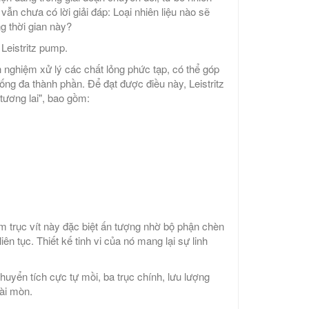
 vẫn chưa có lời giải đáp: Loại nhiên liệu nào sẽ
g thời gian này?
 Leistritz pump.
nh nghiệm xử lý các chất lỏng phức tạp, có thể góp
thống đa thành phần. Để đạt được điều này, Leistritz
 tương lai", bao gồm:
 trục vít này đặc biệt ấn tượng nhờ bộ phận chèn
n tục. Thiết kế tinh vi của nó mang lại sự linh
chuyển tích cực tự mồi, ba trục chính, lưu lượng
ài mòn.