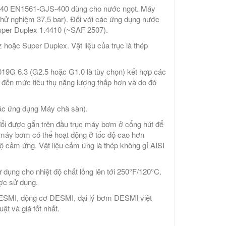
G40 EN1561-GJS-400 dùng cho nước ngọt. Máy
 thử nghiệm 37,5 bar). Đối với các ứng dụng nước
per Duplex 1.4410 (~SAF 2507).
oặc Super Duplex. Vật liệu của trục là thép
19G 6.3 (G2.5 hoặc G1.0 là tùy chọn) kết hợp các
n đến mức tiêu thụ năng lượng thấp hơn và do đó
 các ứng dụng Máy chà sàn).
i được gắn trên đầu trục máy bơm ở cổng hút để
, máy bơm có thể hoạt động ở tốc độ cao hơn
cảm ứng. Vật liệu cảm ứng là thép không gỉ AISI
 dụng cho nhiệt độ chất lỏng lên tới 250°F/120°C.
ược sử dụng.
ESMI, động cơ DESMI, đại lý bơm DESMI việt
t và giá tốt nhất.