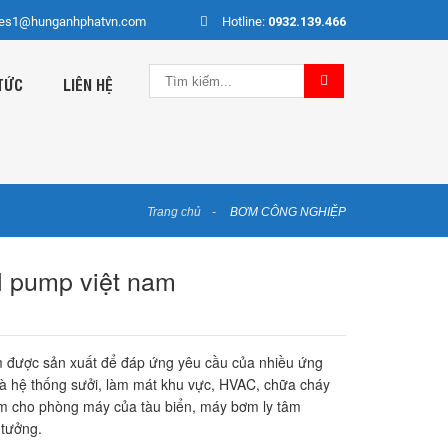
les1@hunganhphatvn.com
Hotline:
0932.139.466
TỨC
LIÊN HỆ
Trang chủ
BƠM CÔNG NGHIỆP
pump việt nam
 được sản xuất để đáp ứng yêu cầu của nhiều ứng
à hệ thống sưởi, làm mát khu vực, HVAC, chữa cháy
ơm cho phòng máy của tàu biển, máy bơm ly tâm
 tưởng.