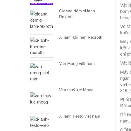
Vật l
bơm G
Gioăng đệm xi lanh
biển,
Rexroth
Vỏ Má
không
Xi lanh khí nén Rexroth
Máy b
lưỡi 
chi p
Vật l
Van Moog việt nam
Máy b
ngăn 
và/ho
316 (
Van thuỷ lực Moog
Phốt 
Đối v
Để bi
Xi lanh Festo việt nam
nam, 
CÔNG