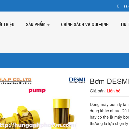
sa
ỚI THIỆU
SẢN PHẨM
CHÍNH SÁCH VÀ QUI ĐỊNH
TIN 
Bơm DESMI 
Giá bán:
Liên hệ
Dòng máy bơm ly tâm
dụng khác nhau. Dù l
hay có thể là máy b
thường là lựa chọn lý