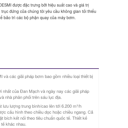
ESMI được đặc trưng bởi hiệu suất cao và giá trị
rục đứng của chúng tôi yêu cầu không gian tối thiểu
để bảo trì các bộ phận quay của máy bơm.
và các giải pháp bơm bao gồm nhiều loại thiết bị
i nhất của Đan Mạch và ngày nay các giải pháp
 nhà phân phối trên sáu lục địa.
u lượng trung bình/cao lên tới 6.200 m³/h
ợc cấu hình theo chiều dọc hoặc chiều ngang. Cả
bích kết nối theo tiêu chuẩn quốc tế. Thiết kế
 tế khác nhau.