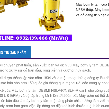
Máy bơm ly tâm của D
NPSH thấp. Máy bơm t
và dễ dàng tiếp cận 
G TIN SẢN PHẨM
 chuyên phát triển, sản xuất, bán và dịch vụ Máy bơm ly tâm DESMI 
rường xử lý sự cố tràn dầu, rong biển và đường thủy sạch.
 được thành lập vào năm 1834 và là một trong những công ty lâu đờ
ược bán cho hơn 150 quốc gia thông qua mạng lưới các công ty con và
 kế của Máy bơm ly tâm DESMI NSLV-R/NSLH-R dành cho công suất lư
00 US GPM) và cột áp trung bình lên tới 200mLC. Máy bơm có thể đư
hiên bản đều là máy bơm ly tâm một tầng phân chia hướng tâm với mặt 
áy bơm bao gồm việc lắp động cơ điện có kích thước mặt bích quốc