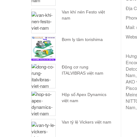
Địa C
Van khí nén Festo việt
Phone
nam
Mail:
Webs
Bơm ly tâm torishima
Hưng 
Encod
Động cơ rung
Detco
ITALVIBRAS việt nam
Nam, 
AKO v
Pisco
Meins
Hộp số Apex Dynamics
NITTO
việt nam
Nam, 
Van tỷ lệ Vickers việt nam