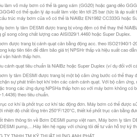
iệu làm vỏ máy bơm có thể là gang xám (GG20) hoặc gang dẻo GG
GG40 có thể quản lý áp suất làm việc lên tới 25 bar (tức là áp suất
 cấu trúc máy bơm của vỏ có thể là NiAlBz EN1982 CC333G hoặc Su
y bơm ly tâm DESMI được trang bị vòng đệm có thể thay thế NiAlBz h
 gỉ song công chất lượng cao AISI329/1.4460 hoặc Super Duplex.
ơm được trang bị cánh quạt cân bằng động acc. theo ISO21940/1-20
cong kép tiên tiến để đảm bảo giá trị NPSHr thấp và hiệu suất cao dẫ
hí vận hành thấp hơn.
iệu cánh quạt tiêu chuẩn là NiAlBz hoặc Super Duplex (ví dụ đối với
ơm ly tâm DESMI được trang bị một bộ cảm ứng bước có thể thay đổ
chặn sự phát triển bọt khí trên các cánh cánh quạt. Với bộ cảm ứng
ặc trong các ứng dụng NPSHa thấp hơn so với máy bơm không có bộ 
~1.4436) theo tiêu chuẩn.
trục cơ khí là phốt trục cơ khí tác động đơn. Máy bơm có thể được sử
ới nhiệt độ chất lỏng trên 250°F/120°C, thiết kế phốt trục cân bằng đ
ết thêm thông tin về Bơm DESMI pump việt nam, Máy bơm ly tâm D
DESMI pump,…Hãy liên hệ ngay với chúng tôi để tư vấn hỗ trợ kỹ thuậ
 TY TNHH TM KỸ THUẬT HƯNG ANH PHÁT