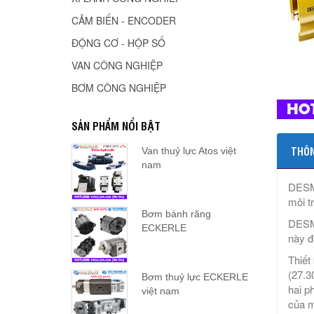
CẢM BIẾN - ENCODER
ĐỘNG CƠ - HỘP SỐ
VAN CÔNG NGHIỆP
BƠM CÔNG NGHIỆP
SẢN PHẨM NỔI BẬT
THÔN
Van thuỷ lực Atos việt
nam
DESMI
môi t
Bơm bánh răng
DESMI
ECKERLE
này đ
Thiết
(27.3
Bơm thuỷ lực ECKERLE
hai p
việt nam
của m