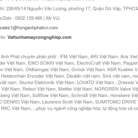
hỉ: 226/65/14 Nguyễn Văn Lượng, phường 17, Quận Gò Vấp, TPHC
/Zalo : 0932.139.466 ( Mr.Vũ)
sales1@hunganhphatvn.com
ite:
Vattunhamaycongnghiep.com
Anh Phát chuyên phân phối : IFM Việt Nam, ARI Việt Nam, Aris Vie
er Việt Nam, EIKO SOKKI Việt Nam, ElectroCraft Việt Nam, Pepperl
n Việt Nam, Oldhamgas Việt Nam, Gmiuk Việt Nam, KSR Kuebler Việt
Heidennhain Encoder Việt Nam, Deublin việt nam, Sick việt nam, nor
iệt nam, Stucke Elektronik Việt Nam, LOVATO Việt Nam , Dresser V
 Việt Nam, Refext Việt Nam, Mettler Việt Nam, NORGREN Valve Vi
berg Việt Nam, Softflow Việt Nam, Schmidt Việt Nam, Honsbere Vi
 DENKO Việt Nam, Laurence Scott Việt Nam, SUMITOMO DRIVE Việ
RKC Việt Nam,…phục vụ ngành công nghiệp hóa, tự động hóa và xa