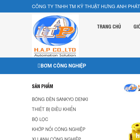
CÔNG TY TNHH TM KỸ THUẬT HƯNG ANH PHÁT
TRANG CHỦ
GI
BƠM CÔNG NGHIỆP
SẢN PHẨM
BÓNG ĐÈN SANKYO DENKI
THIẾT BỊ ĐIỀU KHIỂN
BỘ LỌC
KHỚP NỐI CÔNG NGHIỆP
XI LANH CÔNG NGHIÊP