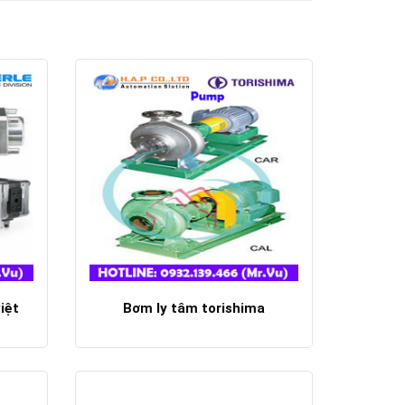
iệt
Bơm ly tâm torishima
Chi tiết