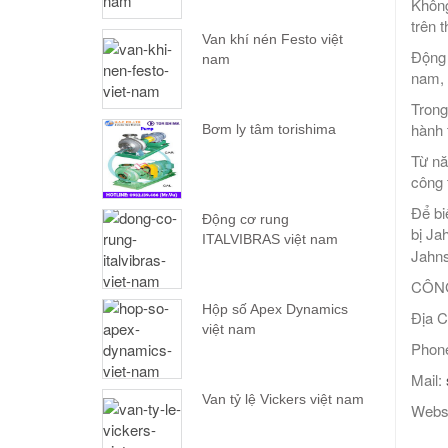
Không
trên 
Van khí nén Festo việt
Động 
nam
nam, 
Trong
hành 
Bơm ly tâm torishima
Từ nă
công 
Để bi
Động cơ rung
bị Ja
ITALVIBRAS việt nam
Jahns
CÔNG
Hộp số Apex Dynamics
Địa C
việt nam
Phone
Mail:
Van tỷ lệ Vickers việt nam
Webs