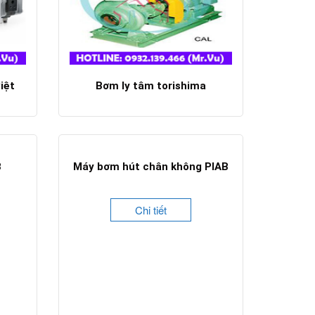
iệt
Bơm ly tâm torishima
Chi tiết
B
Máy bơm hút chân không PIAB
Chi tiết