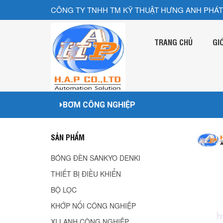
CÔNG TY TNHH TM KỸ THUẬT HƯNG ANH PHÁT
TRANG CHỦ
GI
BƠM CÔNG NGHIỆP
SẢN PHẨM
BÓNG ĐÈN SANKYO DENKI
THIẾT BỊ ĐIỀU KHIỂN
BỘ LỌC
KHỚP NỐI CÔNG NGHIỆP
XI LANH CÔNG NGHIÊP