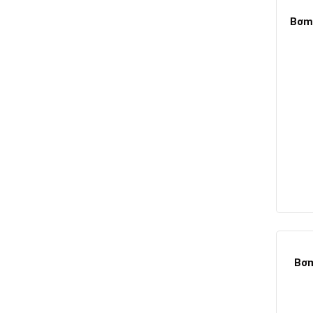
Bơm 
Bơm