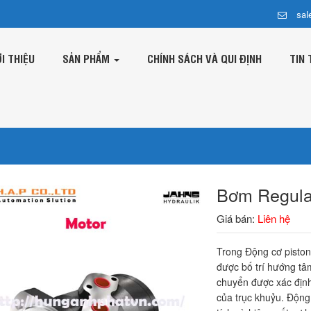
sal
ỚI THIỆU
SẢN PHẨM
CHÍNH SÁCH VÀ QUI ĐỊNH
TIN 
Bơm Regula
Giá bán:
Liên hệ
Trong Động cơ pisto
được bố trí hướng tâ
chuyển được xác định 
của trục khuỷu. Động