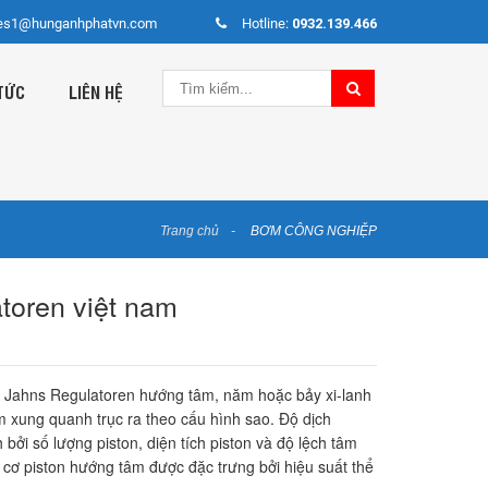
es1@hunganhphatvn.com
Hotline:
0932.139.466
TỨC
LIÊN HỆ
Trang chủ
BƠM CÔNG NGHIỆP
toren việt nam
n Jahns Regulatoren hướng tâm, năm hoặc bảy xi-lanh
m xung quanh trục ra theo cấu hình sao. Độ dịch
bởi số lượng piston, diện tích piston và độ lệch tâm
 cơ piston hướng tâm được đặc trưng bởi hiệu suất thể