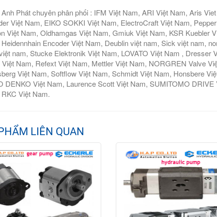
Anh Phát chuyên phân phối : IFM Việt Nam, ARI Việt Nam, Aris Vie
er Việt Nam, EIKO SOKKI Việt Nam, ElectroCraft Việt Nam, Pepperl
n Việt Nam, Oldhamgas Việt Nam, Gmiuk Việt Nam, KSR Kuebler Việt
Heidennhain Encoder Việt Nam, Deublin việt nam, Sick việt nam, nor
iệt nam, Stucke Elektronik Việt Nam, LOVATO Việt Nam , Dresser V
 Việt Nam, Refext Việt Nam, Mettler Việt Nam, NORGREN Valve Vi
berg Việt Nam, Softflow Việt Nam, Schmidt Việt Nam, Honsbere Vi
 DENKO Việt Nam, Laurence Scott Việt Nam, SUMITOMO DRIVE Việ
 RKC Việt Nam.
PHẨM LIÊN QUAN