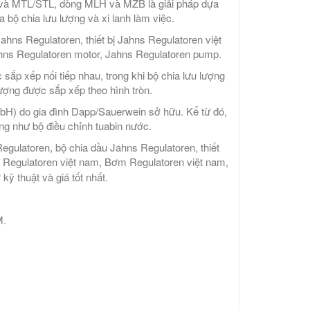
và MTL/STL, dòng MLH và MZB là giải pháp dựa
a bộ chia lưu lượng và xi lanh làm việc.
hns Regulatoren, thiết bị Jahns Regulatoren việt
ahns Regulatoren motor, Jahns Regulatoren pump.
sắp xếp nối tiếp nhau, trong khi bộ chia lưu lượng
lượng được sắp xếp theo hình tròn.
bH) do gia đình Dapp/Sauerwein sở hữu. Kể từ đó,
ng như bộ điều chỉnh tuabin nước.
gulatoren, bộ chia dầu Jahns Regulatoren, thiết
ơ Regulatoren việt nam, Bơm Regulatoren việt nam,
ỹ thuật và giá tốt nhất.
M.