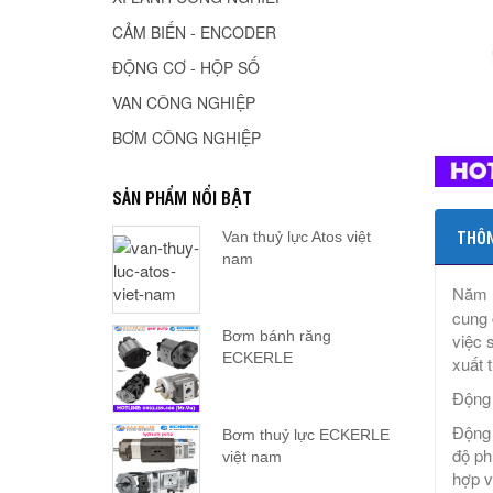
CẢM BIẾN - ENCODER
ĐỘNG CƠ - HỘP SỐ
VAN CÔNG NGHIỆP
BƠM CÔNG NGHIỆP
SẢN PHẨM NỔI BẬT
THÔN
Van thuỷ lực Atos việt
nam
Năm 1
cung 
Bơm bánh răng
việc 
ECKERLE
xuất 
Động 
Động 
Bơm thuỷ lực ECKERLE
độ ph
việt nam
hợp v