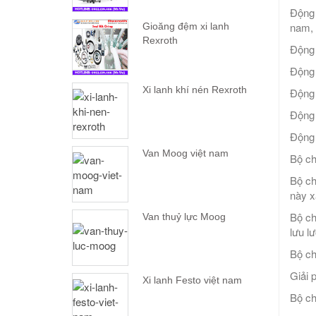
Động 
nam, 
Gioăng đệm xi lanh
Rexroth
Động 
Động 
Xi lanh khí nén Rexroth
Động 
Động 
Động 
Van Moog việt nam
Bộ ch
Bộ ch
này x
Bộ ch
Van thuỷ lực Moog
lưu l
Bộ ch
Giải 
Xi lanh Festo việt nam
Bộ ch