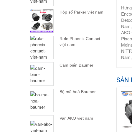
Hưng 
Hộp số Parker việt nam
Encod
Detco
Nam, 
AKO v
Pisco
Rơle Phoenix Contact
Meins
việt nam
NITTO
Nam,
Cảm biến Baumer
SẢN 
Bộ mã hoá Baumer
Van AKO việt nam