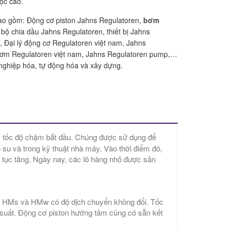
học cao.
ao gồm: Động cơ piston Jahns Regulatoren,
bơm
bộ chia dầu Jahns Regulatoren, thiết bị Jahns
, Đại lý động cơ Regulatoren việt nam, Jahns
Bơm Regulatoren việt nam, Jahns Regulatoren pump,…
nghiệp hóa, tự động hóa và xây dựng.
tốc độ chậm bắt đầu. Chúng được sử dụng để
u và trong kỹ thuật nhà máy. Vào thời điểm đó,
 tục tăng. Ngày nay, các lô hàng nhỏ được sản
 HMs và HMw có độ dịch chuyển không đổi. Tốc
suất. Động cơ piston hướng tâm cũng có sẵn kết