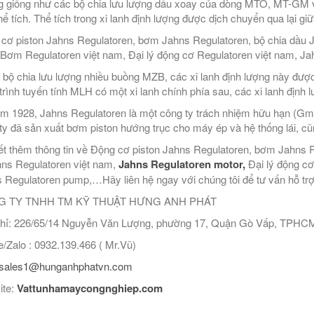
 giống như các bộ chia lưu lượng dầu xoay của dòng MTO, MT-GM 
thể tích. Thể tích trong xi lanh định lượng được dịch chuyển qua lại giữ
cơ piston Jahns Regulatoren, bơm Jahns Regulatoren, bộ chia dầu Ja
Bơm Regulatoren việt nam, Đại lý động cơ Regulatoren việt nam, J
 bộ chia lưu lượng nhiều buồng MZB, các xi lanh định lượng này được 
trình tuyến tính MLH có một xi lanh chính phía sau, các xi lanh định 
m 1928, Jahns Regulatoren là một công ty trách nhiệm hữu hạn (Gm
ty đã sản xuất bơm piston hướng trục cho máy ép và hệ thống lái, cũ
ết thêm thông tin về Động cơ piston Jahns Regulatoren, bơm Jahns Re
hns Regulatoren việt nam,
Jahns Regulatoren motor,
Đại lý động c
 Regulatoren pump,…Hãy liên hệ ngay với chúng tôi để tư vấn hỗ trợ k
 TY TNHH TM KỸ THUẬT HƯNG ANH PHÁT
hỉ: 226/65/14 Nguyễn Văn Lượng, phường 17, Quận Gò Vấp, TPHC
/Zalo : 0932.139.466 ( Mr.Vũ)
sales1@hunganhphatvn.com
ite:
Vattunhamaycongnghiep.com