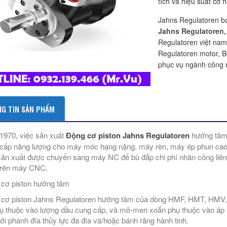
tích và hiệu suất cơ 
Jahns Regulatoren b
Jahns Regulatoren,
Regulatoren việt nam
Regulatoren motor, 
phục vụ ngành công 
G TIN SẢN PHẨM
970, việc sản xuất
Động cơ piston Jahns Regulatoren
hướng tâm 
cấp năng lượng cho máy móc hạng nặng, máy rèn, máy ép phun cao s
sản xuất được chuyển sang máy NC để bù đắp chi phí nhân công liên
trên máy CNC.
cơ piston hướng tâm
cơ piston Jahns Regulatoren hướng tâm của dòng HMF, HMT, HMV,
ụ thuộc vào lượng dầu cung cấp, và mô-men xoắn phụ thuộc vào áp 
ới phanh đĩa thủy lực đa đĩa và/hoặc bánh răng hành tinh.