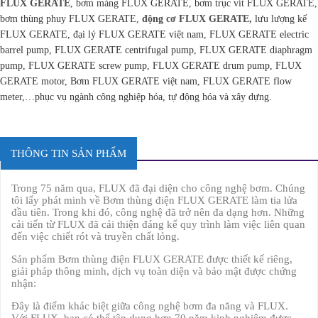
FLUX GERATE
, bơm màng FLUX GERATE, bơm trục vít FLUX GERATE,
bơm thùng phuy FLUX GERATE,
động cơ FLUX GERATE,
lưu lượng kế
FLUX GERATE, đại lý FLUX GERATE việt nam, FLUX GERATE electric
barrel pump, FLUX GERATE centrifugal pump, FLUX GERATE diaphragm
pump, FLUX GERATE screw pump, FLUX GERATE drum pump, FLUX
GERATE motor, Bơm FLUX GERATE việt nam, FLUX GERATE flow
meter,…phục vụ ngành công nghiệp hóa, tự động hóa và xây dựng.
THÔNG TIN SẢN PHẨM
Trong 75 năm qua, FLUX đã đại diện cho công nghệ bơm. Chúng
tôi lấy phát minh về Bơm thùng điện FLUX GERATE làm tia lửa
đầu tiên. Trong khi đó, công nghệ đã trở nên đa dạng hơn. Những
cải tiến từ FLUX đã cải thiện đáng kể quy trình làm việc liên quan
đến việc chiết rót và truyền chất lỏng.
Sản phẩm Bơm thùng điện FLUX GERATE được thiết kế riêng,
giải pháp thông minh, dịch vụ toàn diện và bảo mật được chứng
nhận:
Đây là điểm khác biệt giữa công nghệ bơm đa năng và FLUX.
Với FLUX, bạn có thể tận dụng hơn 70 năm kinh nghiệm được