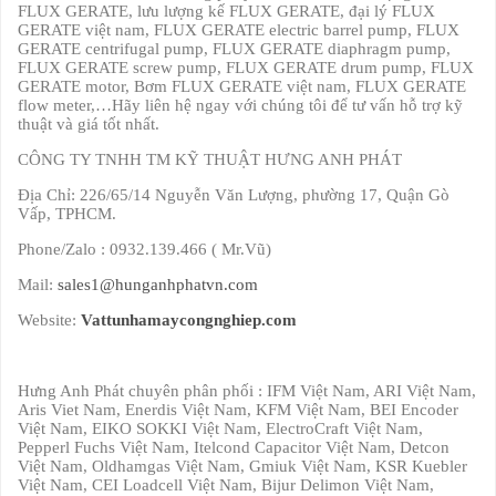
FLUX GERATE, lưu lượng kế FLUX GERATE, đại lý FLUX
GERATE việt nam, FLUX GERATE electric barrel pump, FLUX
GERATE centrifugal pump, FLUX GERATE diaphragm pump,
FLUX GERATE screw pump, FLUX GERATE drum pump, FLUX
GERATE motor, Bơm FLUX GERATE việt nam, FLUX GERATE
flow meter,…Hãy liên hệ ngay với chúng tôi để tư vấn hỗ trợ kỹ
thuật và giá tốt nhất.
CÔNG TY TNHH TM KỸ THUẬT HƯNG ANH PHÁT
Địa Chỉ: 226/65/14 Nguyễn Văn Lượng, phường 17, Quận Gò
Vấp, TPHCM.
Phone/Zalo : 0932.139.466 ( Mr.Vũ)
Mail:
sales1@hunganhphatvn.com
Website:
Vattunhamaycongnghiep.com
Hưng Anh Phát chuyên phân phối : IFM Việt Nam, ARI Việt Nam,
Aris Viet Nam, Enerdis Việt Nam, KFM Việt Nam, BEI Encoder
Việt Nam, EIKO SOKKI Việt Nam, ElectroCraft Việt Nam,
Pepperl Fuchs Việt Nam, Itelcond Capacitor Việt Nam, Detcon
Việt Nam, Oldhamgas Việt Nam, Gmiuk Việt Nam, KSR Kuebler
Việt Nam, CEI Loadcell Việt Nam, Bijur Delimon Việt Nam,