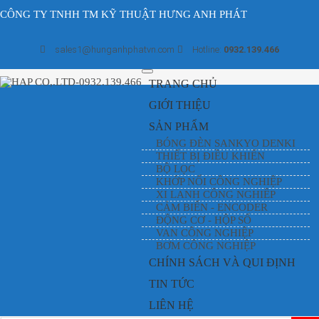
CÔNG TY TNHH TM KỸ THUẬT HƯNG ANH PHÁT
sales1@hunganhphatvn.com
Hotline:
0932.139.466
Toggle
TRANG CHỦ
navigation
GIỚI THIỆU
SẢN PHẨM
BÓNG ĐÈN SANKYO DENKI
THIẾT BỊ ĐIỀU KHIỂN
BỘ LỌC
KHỚP NỐI CÔNG NGHIỆP
XI LANH CÔNG NGHIÊP
CẢM BIẾN - ENCODER
ĐỘNG CƠ - HỘP SỐ
VAN CÔNG NGHIỆP
BƠM CÔNG NGHIỆP
CHÍNH SÁCH VÀ QUI ĐỊNH
TIN TỨC
LIÊN HỆ