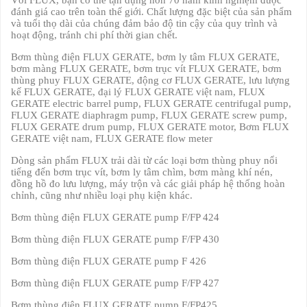
đánh giá cao trên toàn thế giới. Chất lượng đặc biệt của sản phẩm
và tuổi thọ dài của chúng đảm bảo độ tin cậy của quy trình và
hoạt động, tránh chi phí thời gian chết.
Bơm thùng điện FLUX GERATE, bơm ly tâm FLUX GERATE,
bơm màng FLUX GERATE, bơm trục vít FLUX GERATE, bơm
thùng phuy FLUX GERATE, động cơ FLUX GERATE, lưu lượng
kế FLUX GERATE, đại lý FLUX GERATE việt nam, FLUX
GERATE electric barrel pump, FLUX GERATE centrifugal pump,
FLUX GERATE diaphragm pump, FLUX GERATE screw pump,
FLUX GERATE drum pump, FLUX GERATE motor, Bơm FLUX
GERATE việt nam, FLUX GERATE flow meter
Dòng sản phẩm FLUX trải dài từ các loại bơm thùng phuy nổi
tiếng đến bơm trục vít, bơm ly tâm chìm, bơm màng khí nén,
đồng hồ đo lưu lượng, máy trộn và các giải pháp hệ thống hoàn
chỉnh, cũng như nhiều loại phụ kiện khác.
Bơm thùng điện FLUX GERATE pump F/FP 424
Bơm thùng điện FLUX GERATE pump F/FP 430
Bơm thùng điện FLUX GERATE pump F 426
Bơm thùng điện FLUX GERATE pump F/FP 427
Bơm thùng điện FLUX GERATE pump F/FP425