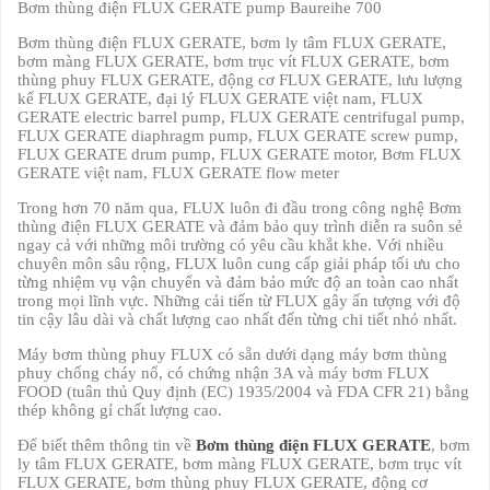
Bơm thùng điện FLUX GERATE pump Baureihe 700
Bơm thùng điện FLUX GERATE, bơm ly tâm FLUX GERATE,
bơm màng FLUX GERATE, bơm trục vít FLUX GERATE, bơm
thùng phuy FLUX GERATE, động cơ FLUX GERATE, lưu lượng
kế FLUX GERATE, đại lý FLUX GERATE việt nam, FLUX
GERATE electric barrel pump, FLUX GERATE centrifugal pump,
FLUX GERATE diaphragm pump, FLUX GERATE screw pump,
FLUX GERATE drum pump, FLUX GERATE motor, Bơm FLUX
GERATE việt nam, FLUX GERATE flow meter
Trong hơn 70 năm qua, FLUX luôn đi đầu trong công nghệ Bơm
thùng điện FLUX GERATE và đảm bảo quy trình diễn ra suôn sẻ
ngay cả với những môi trường có yêu cầu khắt khe. Với nhiều
chuyên môn sâu rộng, FLUX luôn cung cấp giải pháp tối ưu cho
từng nhiệm vụ vận chuyển và đảm bảo mức độ an toàn cao nhất
trong mọi lĩnh vực. Những cải tiến từ FLUX gây ấn tượng với độ
tin cậy lâu dài và chất lượng cao nhất đến từng chi tiết nhỏ nhất.
Máy bơm thùng phuy FLUX có sẵn dưới dạng máy bơm thùng
phuy chống cháy nổ, có chứng nhận 3A và máy bơm FLUX
FOOD (tuân thủ Quy định (EC) 1935/2004 và FDA CFR 21) bằng
thép không gỉ chất lượng cao.
Để biết thêm thông tin về
Bơm thùng điện FLUX GERATE
, bơm
ly tâm FLUX GERATE, bơm màng FLUX GERATE, bơm trục vít
FLUX GERATE, bơm thùng phuy FLUX GERATE, động cơ